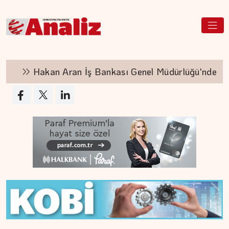
Hakan Aran İş Bankası Genel Müdürlüğü'nden ayr