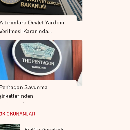
Giresun'da Fındık
Yatırımlara Devlet Yardımı
Hasadı Başladı
Verilmesi Kararında…
Spot Piyasada Doğal
Gaz Fiyatları
Fıat'ta Avantajlı
Satın Alma Dönemi
Pentagon Savunma
Devam Ediyor
şirketlerinden
Prime Computest'ten
Hızlanmalarını…
Güvene Değer
OK
OKUNANLAR
Kampanya
İDO, Midilli'ye