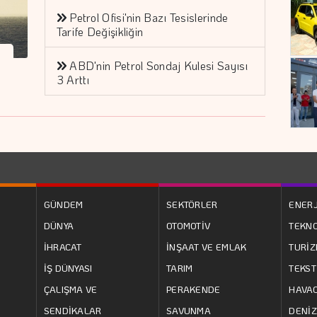
Petrol Ofisi'nin Bazı Tesislerinde
Tarife Değişikliğin
ABD'nin Petrol Sondaj Kulesi Sayısı
3 Arttı
GÜNDEM
SEKTÖRLER
ENERJ
DÜNYA
OTOMOTİV
TEKNO
İHRACAT
İNŞAAT VE EMLAK
TURİ
İŞ DÜNYASI
TARIM
TEKST
ÇALIŞMA VE
PERAKENDE
HAVAC
SENDİKALAR
SAVUNMA
DENİZ