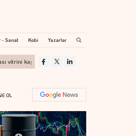
r - Sanat
Kobi
Yazarlar
ini kapılarını açıyor
ABD'nin yeni tarifesi 
NE OL