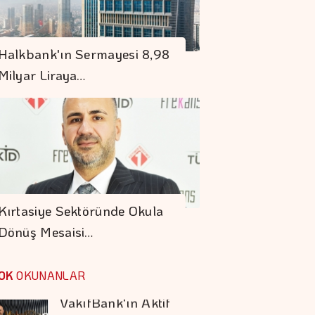
OYAK Çimento,
Olumlu
Halkbank'ın Sermayesi 8,98
Performansını
Milyar Liraya…
Sürdürdü
Küresel Piyasalarda
Gözler ABD'nin
Enflasyon Verisinde
Hakan Aran İş
Bankası Genel
Kırtasiye Sektöründe Okula
Müdürlüğü'nden
Dönüş Mesaisi…
Ayrılıyor
VakıfBank'ın Aktif
Büyüklüğü Yüzde 28
OK
OKUNANLAR
Artışla 5,8 Trilyon
TL'yi Aştı