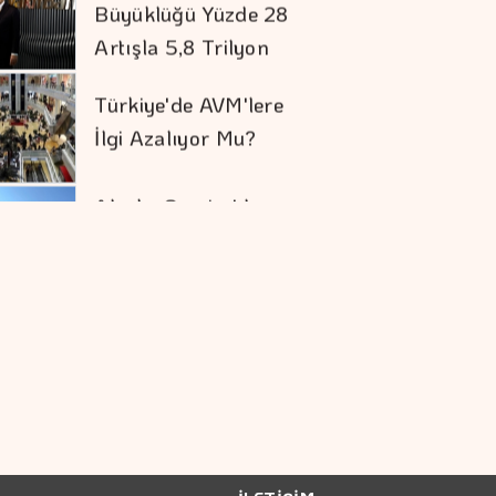
Türkiye'de AVM'lere
İlgi Azalıyor Mu?
Alarko Carrier'da
Ortaklık Yapısı
Değişiyor
ŞA-RA Enerji, 2026
Yılı İlk Yarısında 6,4
Milyar TL Satış
Gelirine Ulaştı
Çiftçilerin İnternet
Kullanımı 10 Yılda İki
Katını Aştı
ABD'de 911 Hattında
Yapay Zeka Dönemi