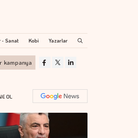
r - Sanat
Kobi
Yazarlar
ampanya
Akyurt'tan saha değişikliği
NE OL