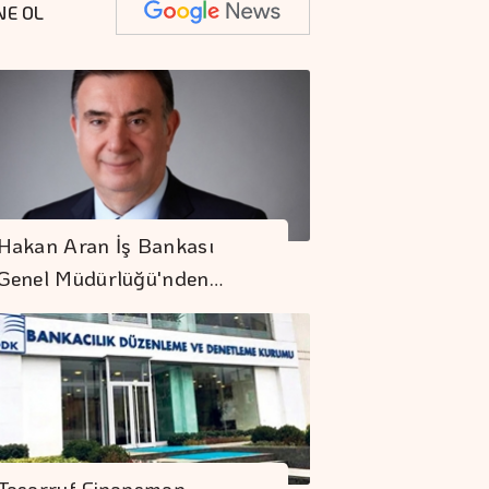
NE OL
Daniel Klein İhracat
Hakan Aran İş Bankası
Atağına Kalktı
Genel Müdürlüğü'nden…
Küresel Gıda
Fiyatları 3,5 Yılın
Zirvesinde
"Finansman Zinciri
Kırılırsa üretim
Tasarruf Finansman