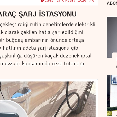
Çarşamba 10 Haziran 2026 11:46
ABO
ARAÇ ŞARJ İSTASYONU
çekleştirdiği rutin denetimlerde elektrikli
 olarak çekilen hatla şarj edildiğini
e bir buğday ambarının önünde ortaya
k hattının adeta şarj istasyonu gibi
ri şaşkınlığa düşüren kaçak düzenek iptal
da mevzuat kapsamında ceza tutanağı