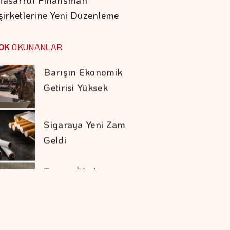
Zinciri De Durur"
şirketlerine Yeni Düzenleme
Barışın Ekonomik
Getirisi Yüksek
OK
OKUNANLAR
Sigaraya Yeni Zam
Geldi
Trump İthal
Polisilikona Yüzde 15
Tarife Uygulayacak
Karadağ'ı Vizesiz
Görmek İsteyenlere
Avantajlı Tur
Seçenekleri