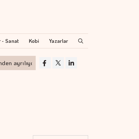
r - Sanat
Kobi
Yazarlar
rılıyor
VakıfBank'ın aktif büyüklüğü yüzde 