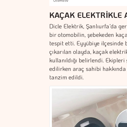
Otomotiv
KAÇAK ELEKTRİKLE 
Dicle Elektrik, Şanlıurfa'da ger
bir otomobilin, şebekeden kaçak
tespit etti. Eyyübiye ilçesind
çıkarılan olayda, kaçak elektri
kullanıldığı belirlendi. Ekiple
edilirken araç sahibi hakkın
tanzim edildi.