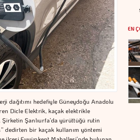
EN Ç
 enerji dağıtımı hedefiyle Güneydoğu Anadolu
en Dicle Elektrik, kaçak elektrikle
. Şirketin Şanlıurfa’da yürüttüğü rutin
s” dedirten bir kaçak kullanım yöntemi
ye ilçesi Eyyüpkent Mahallesi’nde bulunan