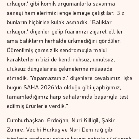
ürküyor.' gibi komik argümanlarla savunma
sanayi hamlelerimizi engellemeye çalıştılar. Biz
bunların hiçbirine kulak asmadık. 'Balıklar
ürküyor.' diyenler gelip fuarımızı ziyaret ettiler
ama balıkların herhalde ürkmediğini gördüler.
Öğrenilmiş çaresizlik sendromuyla malul
karakterlerin bizi de kendi ruhsuz, umutsuz,
ufuksuz dünyalarına çekmelerine müsaade
etmedik. 'Yapamazsınız.' diyenlere cevabımızı işte
bugün SAHA 2026'da olduğu gibi yaptığımız,
tamamladığımız harp sahalarında başarıyla test
edilmiş ürünlerle verdik."
Cumhurbaşkanı Erdoğan, Nuri Killigil, Şakir
Zümre, Vecihi Hürkuş ve Nuri Demirağ gibi
isimlerin canlarını ortaya koyup sabırla yürüyerek