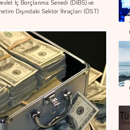
Devlet İç Borçlanma Senedi (DİBS) ve
netim Dışındaki Sektör İhraçları (ÖST)