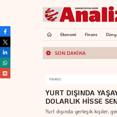
Ekonomi
Finans
Düny
ının milli gelire oranını, %2,9'a düşürdük"
SON DAKİKA
FİNANS
YURT DIŞINDA YAŞA
DOLARLIK HİSSE SEN
Yurt dışında yerleşik kişiler, 