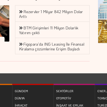
Rezervler 1 Milyar 842 Milyon Dolar
Arttı
BTM Girişimleri 11 Milyon Dolarlık
Yatırım çekti
Figopara'da ING Leasing İle Finansal
Kiralama çözümlerine Erişim Başladı
GÜNDEM
SEKTÖRLER
ENERJ
DÜNYA
OTOMOTİV
TEKNO
İHRACAT
İNŞAAT VE EMLAK
TURİ