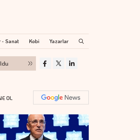
r - Sanat
Kobi
Yazarlar
Doğru boya seçimi konutun değerini koruyo
NE OL