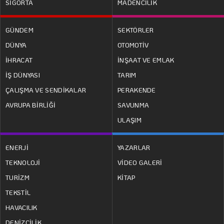
SİGORTA
MADENCİLİK
GÜNDEM
SEKTÖRLER
DÜNYA
OTOMOTİV
İHRACAT
İNŞAAT VE EMLAK
İŞ DÜNYASI
TARIM
ÇALIŞMA VE SENDİKALAR
PERAKENDE
AVRUPA BİRLİĞİ
SAVUNMA
ULAŞIM
ENERJİ
YAZARLAR
TEKNOLOJİ
VİDEO GALERİ
TURİZM
KİTAP
TEKSTİL
HAVACILIK
DENİZCİLİK