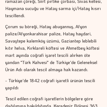
ramazan çöreği, Siirt pırtike çorbası, Sivas kellesi,
Haymana sucuğu ve Hatay sarma içi/Hatay kısırı
tescillendi.
Çorum su böreği, Hatay abugannuş, Afyon
palize/Afyonkarahisar palize, Hatay haydari,
Savaştepe kalemköy üzümü, Gaziantep leblebili
kıtır helva, Kırklareli köftesi ve Ahmetbey köftesi
mart ayında coğrafi işaret tescili alırken öte
yandan "Türk Kahvesi" de Türkiye'de Geleneksel
Ürün Adı olarak tescil almaya hak kazandı.
- Türkiye'de 1842 coğrafi işaretli ürünün tescili
yapıldı
Tescil edilen coğrafi işaretlerin bölgelere göre
dağılımına bakıldığında, Karadeniz Bölgesi 363