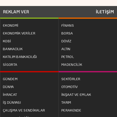
REKLAM VER
İLETİŞİM
EKONOMİ
FİNANS
EKONOMİK VERİLER
BORSA
KOBİ
DÖVİZ
BANKACILIK
ALTIN
KATILIM BANKACILIĞI
PETROL
SİGORTA
MADENCİLİK
GÜNDEM
SEKTÖRLER
DÜNYA
OTOMOTİV
İHRACAT
İNŞAAT VE EMLAK
İŞ DÜNYASI
TARIM
ÇALIŞMA VE SENDİKALAR
PERAKENDE