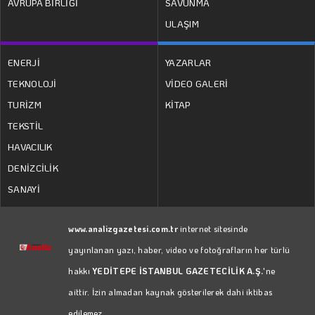
AVRUPA BİRLİĞİ
SAVUNMA
ULAŞIM
ENERJİ
YAZARLAR
TEKNOLOJİ
VİDEO GALERİ
TURİZM
KİTAP
TEKSTİL
HAVACILIK
DENİZCİLİK
SANAYİ
www.analizgazetesi.com.tr
internet sitesinde
yayınlanan yazı, haber, video ve fotoğrafların her türlü
hakkı
YEDİTEPE İSTANBUL GAZETECİLİK A.Ş.
'ne
aittir. İzin almadan kaynak gösterilerek dahi iktibas
edilemez.