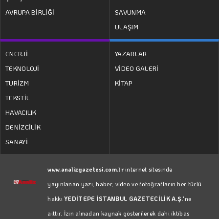
AVRUPA BİRLİĞİ
SAVUNMA
ULAŞIM
ENERJİ
YAZARLAR
TEKNOLOJİ
VİDEO GALERİ
TURİZM
KİTAP
TEKSTİL
HAVACILIK
DENİZCİLİK
SANAYİ
www.analizgazetesi.com.tr
internet sitesinde
yayınlanan yazı, haber, video ve fotoğrafların her türlü
hakkı
YEDİTEPE İSTANBUL GAZETECİLİK A.Ş.
'ne
aittir. İzin almadan kaynak gösterilerek dahi iktibas