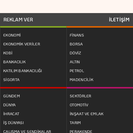
REKLAM VER
İLETİŞİM
EKONOMİ
FİNANS
EKONOMİK VERİLER
BORSA
KOBİ
DÖVİZ
BANKACILIK
ALTIN
KATILIM BANKACILIĞI
PETROL
SİGORTA
MADENCİLİK
GÜNDEM
SEKTÖRLER
DÜNYA
OTOMOTİV
İHRACAT
İNŞAAT VE EMLAK
İŞ DÜNYASI
TARIM
ÇALIŞMA VE SENDİKALAR
PERAKENDE