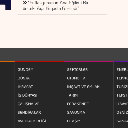
"Enflasyonunun Ana Eğilimi Bir
önceki Aya Kıyasla Geriledi"
GÜNDEM
SEKTÖRLER
ENERJ
DÜNYA
OTOMOTİV
TEKNO
İHRACAT
İNŞAAT VE EMLAK
TURİ
İŞ DÜNYASI
TARIM
TEKST
ÇALIŞMA VE
PERAKENDE
HAVAC
SENDİKALAR
SAVUNMA
DENİZ
AVRUPA BİRLİĞİ
ULAŞIM
SANAY