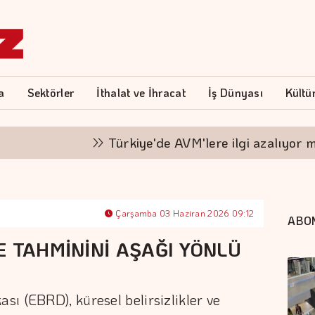
a
Sektörler
İthalat ve İhracat
İş Dünyası
Kültü
Türkiye'de AVM'lere ilgi azalıyor mu?
Çarşamba 03 Haziran 2026 09:12
ABO
E TAHMİNİNİ AŞAĞI YÖNLÜ
ı (EBRD), küresel belirsizlikler ve