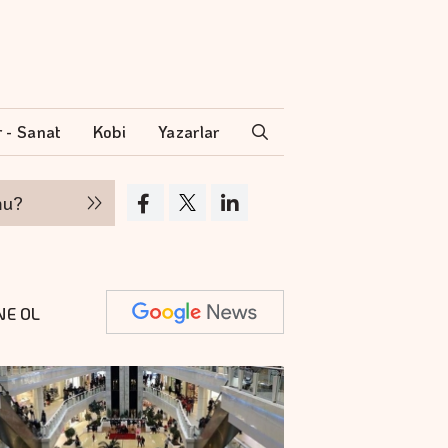
r - Sanat
Kobi
Yazarlar
Hakan Aran İş Bankası Genel Müdürlüğü'nden
NE OL