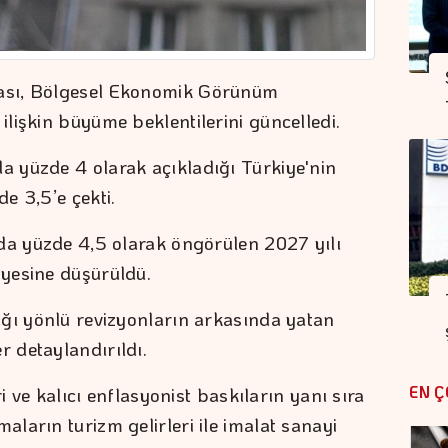
ası, Bölgesel Ekonomik Görünüm
lişkin büyüme beklentilerini güncelledi.
 yüzde 4 olarak açıkladığı Türkiye'nin
e 3,5’e çekti.
da yüzde 4,5 olarak öngörülen 2027 yılı
yesine düşürüldü.
ğı yönlü revizyonların arkasında yatan
 detaylandırıldı.
EN Ç
ri ve kalıcı enflasyonist baskıların yanı sıra
ların turizm gelirleri ile imalat sanayi