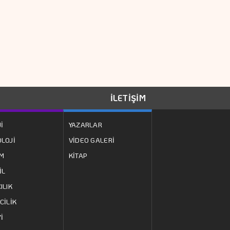
Devam Etti
Yatırımcısını Sadece
Beşiktaş Sevindirdi
Altının Kilogramı 6
Milyon 673 Bin
Liraya Yükseldi
İLETİŞİM
Çocuk Güvenliği
İ
YAZARLAR
Davasında Yarım
LOJİ
VİDEO GALERİ
Milyar Dolar Ceza
ZM
KİTAP
Boeing 737 MAX
İL
Uçakları İçin "çatlak
ILIK
Kontrolü" Yapılacak
CİLİK
İ
Karadeniz'deki