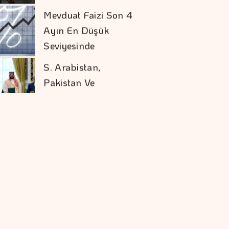
Pakistan Ve
Türkiye'den
Savunma Anlaşması
Karadağ'ı Vizesiz
Görmek İsteyenlere
Avantajlı Tur
Seçenekleri
Tasarruf Finansman
şirketlerine Yeni
Düzenleme
Daniel Klein İhracat
Atağına Kalktı
Trump İthal
Polisilikona Yüzde 15