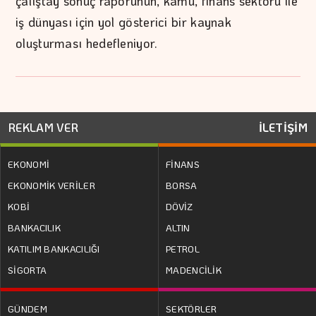
çalıştay sonuç raporunun, kamu, finans sektörü ile
iş dünyası için yol gösterici bir kaynak
oluşturması hedefleniyor.
REKLAM VER
İLETİŞİM
EKONOMİ
FİNANS
EKONOMİK VERİLER
BORSA
KOBİ
DÖVİZ
BANKACILIK
ALTIN
KATILIM BANKACILIĞI
PETROL
SİGORTA
MADENCİLİK
GÜNDEM
SEKTÖRLER