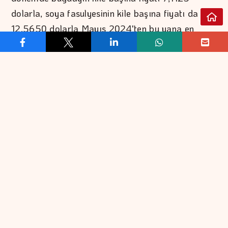
dolarla, soya fasulyesinin kile başına fiyatı da
12,5650 dolarla Mayıs 2024'ten bu yana en
yüksek seviyelere ulaştı.
ABD merkezli Intercontinental Exchange'te libre
bazında fiyatlar, kahvede yüzde 6,2, pamukta
yüzde 5 artarken, şekerde yüzde 2,6 azaldı.
Kakaonun ton başına fiyatı ise yüzde 6,3 yükseldi.
- El Nino Güney Amerika ve Güneydoğu Asya'da
hissediliyor
El Nino hava olayı kahve fiyatları üzerinde de
etkili oldu. Söz konusu hava olayı, Güney Amerika
ve Güneydoğu Asya'da hissediliyor. Bu nedenle
kahve fiyatlarındaki yükselişin en büyük nedeni