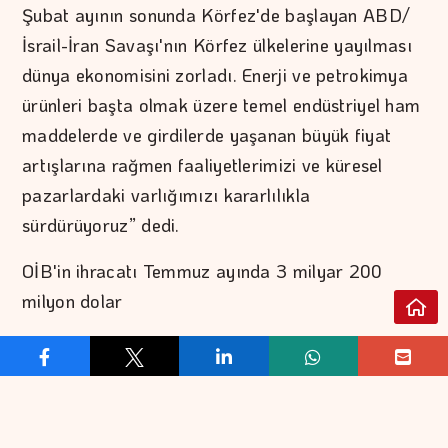
Şubat ayının sonunda Körfez'de başlayan ABD/
İsrail-İran Savaşı'nın Körfez ülkelerine yayılması
dünya ekonomisini zorladı. Enerji ve petrokimya
ürünleri başta olmak üzere temel endüstriyel ham
maddelerde ve girdilerde yaşanan büyük fiyat
artışlarına rağmen faaliyetlerimizi ve küresel
pazarlardaki varlığımızı kararlılıkla
sürdürüyoruz” dedi.
OİB'in ihracatı Temmuz ayında 3 milyar 200
milyon dolar
Uludağ Otomotiv Endüstrisi İhracatçıları Birliği’nin
(OİB) Temmuz ayı ihracatı 3 milyar 200 milyon
497 bin dolar olarak gerçekleşirken, yılın 7 aylık
dönemindeki ihracat toplamı da yüzde 3,74’lük