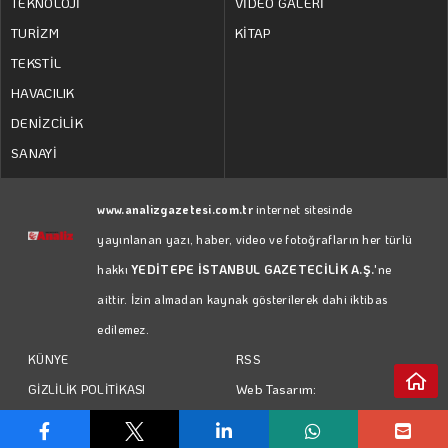
TEKNOLOJİ
VİDEO GALERİ
TURİZM
KİTAP
TEKSTİL
HAVACILIK
DENİZCİLİK
SANAYİ
www.analizgazetesi.com.tr
internet sitesinde
yayınlanan yazı, haber, video ve fotoğrafların her türlü
hakkı
YEDİTEPE İSTANBUL GAZETECİLİK A.Ş.
'ne
aittir. İzin almadan kaynak gösterilerek dahi iktibas
edilemez.
RSS
KÜNYE
Web Tasarım:
GİZLİLİK POLİTİKASI
Türk Bilişim
KULLANIM KOŞULLARI