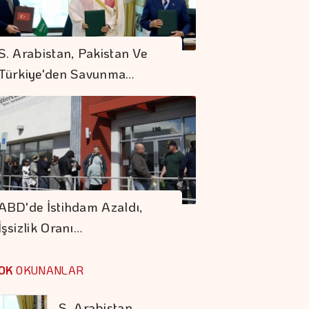
İstanbul'da '5
Dakikada Yaşam'
S. Arabistan, Pakistan Ve
Modeli
Türkiye'den Savunma…
ABD'de İstihdam
Azaldı, İşsizlik Oranı
Geriledi
S. Arabistan,
Pakistan Ve
ABD'de İstihdam Azaldı,
Türkiye'den
İşsizlik Oranı…
Savunma Anlaşması
Karadağ'ı Vizesiz
Görmek İsteyenlere
OK
OKUNANLAR
Avantajlı Tur
Seçenekleri