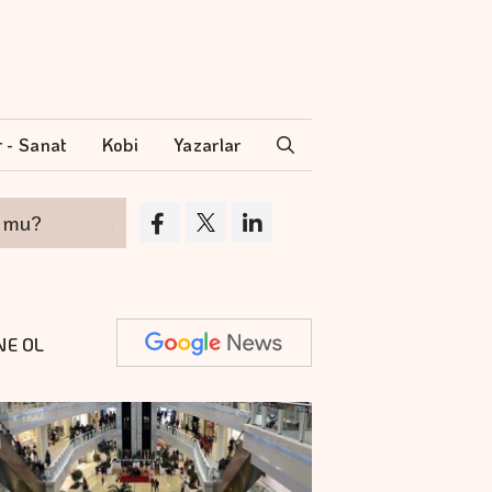
r - Sanat
Kobi
Yazarlar
?
Hakan Aran İş Bankası Genel Müdürlüğü'n
NE OL