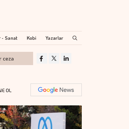
r - Sanat
Kobi
Yazarlar
Sigaraya yeni zam geldi
Barışın ek
NE OL