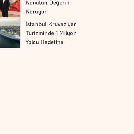
Konutun Değerini
Koruyor
İstanbul Kruvaziyer
Turizminde 1 Milyon
Yolcu Hedefine
İlerliyor
Orman Yangınları İş
Dünyasının Risk
Haritasını
Değiştiriyor
Doların Zayıflaması
Altına Yaradı
İşveren Markasının
Geleceğini
şekillendiren