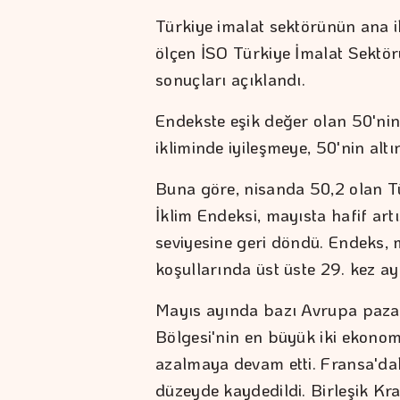
Türkiye imalat sektörünün ana ih
ölçen İSO Türkiye İmalat Sektör
sonuçları açıklandı.
Endekste eşik değer olan 50'nin
ikliminde iyileşmeye, 50'nin alt
Buna göre, nisanda 50,2 olan Tü
İklim Endeksi, mayısta hafif art
seviyesine geri döndü. Endeks, 
koşullarında üst üste 29. kez ayl
Mayıs ayında bazı Avrupa pazarla
Bölgesi'nin en büyük iki ekono
azalmaya devam etti. Fransa'da
düzeyde kaydedildi. Birleşik Kr