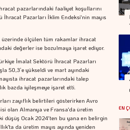
racat pazarlarındaki faaliyet koşullarını
ü İhracat Pazarları İklim Endeksi'nin mayıs
 üzerinde ölçülen tüm rakamlar ihracat
ındaki değerler ise bozulmaya işaret ediyor.
rkiye İmalat Sektörü İhracat Pazarları
ışla 50,3’e yükseldi ve mart ayındaki
mayısta ihracat pazarlarındaki talep
ık bazda iyileşmeye işaret etti.
rı zayıflık belirtileri gösterirken Avro
EN Ç
misi olan Almanya ve Fransa'da üretim
ki düşüş Ocak 2024'ten bu yana en belirgin
allık'ta da üretim mayıs ayında yeniden