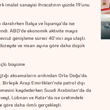
rk imalat sanayisi ihracatının yüzde 19’unu
daralırken İtalya ve İspanya'da ise
endi. ABD'de ekonomik aktivite mayıs
vcut genişleme süreci 40'ıncı aya ulaştı.
ı düzeyde ve nisan ayına göre daha düşük
güçlü büyüme
çtığı aksamaların ardından Orta Doğu'da
 Birleşik Arap Emirlikleri'nde petrol dışı
ümesini kaydederken Suudi Arabistan'da da
uveyt, Lübnan ve Katar'da ise üretimdeki
 göre daha ılımlı gerçekleşti.