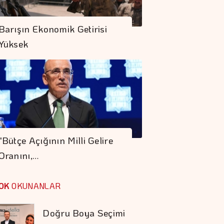
Petrol Anlaşma
Umutlarına Rağmen
Barışın Ekonomik Getirisi
Hafif De Olsa Arttı
Yüksek
Temmuz Enflasyonu
Dezenflasyon
Sürecini Destekledi
COP31 Süreci, İş
Dünyası İçin
"Bütçe Açığının Milli Gelire
Stratejik Bir Eşiktir
Oranını,…
Otomotiv İhracatı
Temmuzda 3,6
OK
OKUNANLAR
Milyar Dolar Oldu
Doğru Boya Seçimi