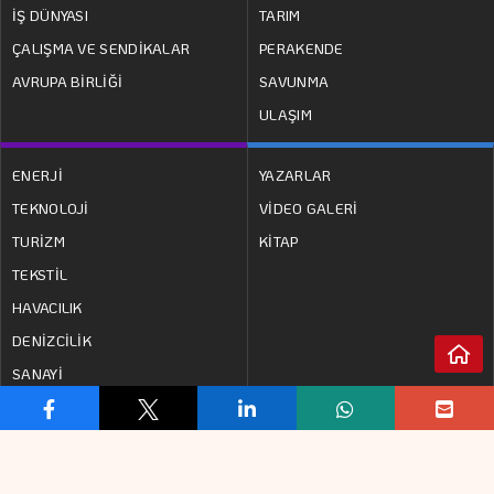
İŞ DÜNYASI
TARIM
ÇALIŞMA VE SENDİKALAR
PERAKENDE
AVRUPA BİRLİĞİ
SAVUNMA
ULAŞIM
ENERJİ
YAZARLAR
TEKNOLOJİ
VİDEO GALERİ
TURİZM
KİTAP
TEKSTİL
HAVACILIK
DENİZCİLİK
SANAYİ
www.analizgazetesi.com.tr
internet sitesinde
yayınlanan yazı, haber, video ve fotoğrafların her türlü