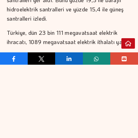
hidroelektrik santralleri ve yüzde 15,4 ile güneş
santralleri izledi.
Türkiye, dün 23 bin 111 megavatsaat elektrik
ihracatı, 1089 megavatsaat elektrik ithalatı yaptı.
REKLAM VER
İLETİŞİM
EKONOMİ
FİNANS
EKONOMİK VERİLER
BORSA
KOBİ
DÖVİZ
BANKACILIK
ALTIN
KATILIM BANKACILIĞI
PETROL