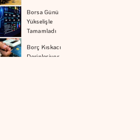
Yükselişle
Tamamladı
Borç Kıskacı
Derinleşiyor
Koç Holding 1,7
Milyar Dolar
Kombine Yatırım
Yaptı
Şekerbank'tan Yılın
İlk Yarısında Yüzde
32 Büyüme
Doların Zayıflaması
Altına Yaradı