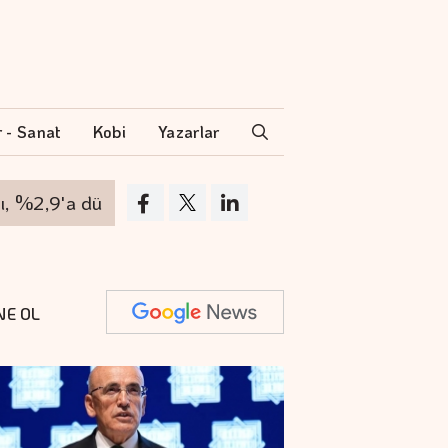
r - Sanat
Kobi
Yazarlar
2,9'a düşürdük"
Otomotiv ihracatı temmuzda 
NE OL