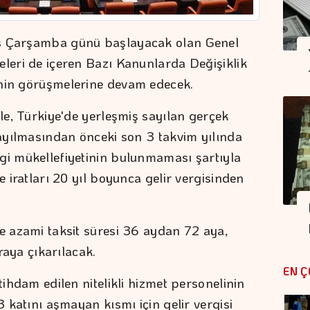
ıs Çarşamba günü başlayacak olan Genel
eleri de içeren Bazı Kanunlarda Değişiklik
'nin görüşmelerine devam edecek.
fle, Türkiye'de yerleşmiş sayılan gerçek
sayılmasından önceki son 3 takvim yılında
gi mükellefiyetinin bulunmaması şartıyla
e iratları 20 yıl boyunca gelir vergisinden
de azami taksit süresi 36 aydan 72 aya,
iraya çıkarılacak.
EN Ç
tihdam edilen nitelikli hizmet personelinin
3 katını aşmayan kısmı için gelir vergisi