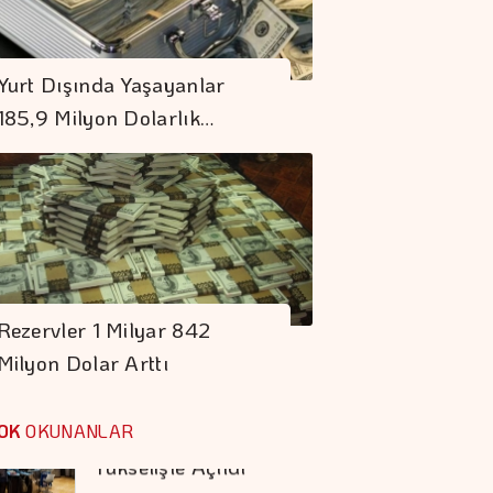
Armada Gıda'nın
CEO'su, Mehmet
Yurt Dışında Yaşayanlar
Hayri Sönmez Oldu
185,9 Milyon Dolarlık…
Gamze Yücel'den
Sevgiye Bilimsel
Bakış
Altının Kilogram
Fiyatı 6 Milyon 360
Rezervler 1 Milyar 842
Bin Liraya Yükseldi
Milyon Dolar Arttı
New York Borsası
Yükselişle Açıldı
OK
OKUNANLAR
Borsa Günü