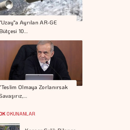
ABD'de 911 Hattında
Yapay Zeka Dönemi
"Uzay"a Ayrılan AR-GE
Başladı
Bütçesi 10…
Borsa 3 Hisseye
Tedbir Uygulayacak
S. Arabistan,
Pakistan Ve
"Teslim Olmaya Zorlanırsak
Türkiye'den
Savaşırız,…
Savunma Anlaşması
Tasarruf Finansman
şirketlerine Yeni
OK
OKUNANLAR
Düzenleme
Kocaer Çelik Bilanço