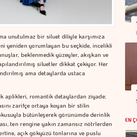
ma unutulmaz bir siluet diliyle karşımıza
ini yeniden yorumlayan bu seçkide, incelikli
kunuşlar, beklenmedik yüzeyler, akışkan ve
yapılandırılmış siluetler dikkat çekiyor. Her
ındırılmış ama detaylarda ustaca
ek aplikleri, romantik detaylardan ziyade;
sını zarifçe ortaya koyan bir stilin
dokusuyla bütünleşerek görünümde derinlik
EN Ç
lası, ten rengine yakın zamansız nötrlerden
ertine, açık gökyüzü tonlarına ve puslu