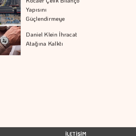
Yapısını
Güçlendirmeye
Devam Etti
Daniel Klein İhracat
Atağına Kalktı
Türk Öğrenci, Eşsiz
Keşif Gezisinde
Türkiye'yi Temsil
Edecek
Hakan Aran İş
Bankası Genel
Müdürlüğü'nden
Ayrılıyor
Mobilya İhracatında
İLETİŞİM
Avrupa İvmesi