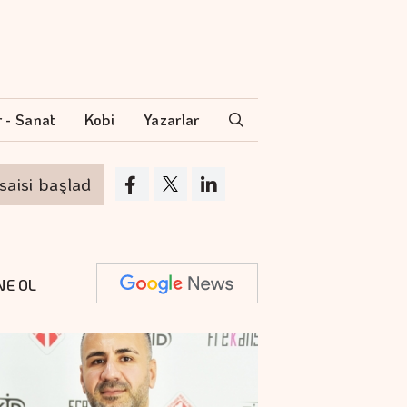
r - Sanat
Kobi
Yazarlar
 başladı
Çiftçilerin internet kullanımı 10 yıld
NE OL