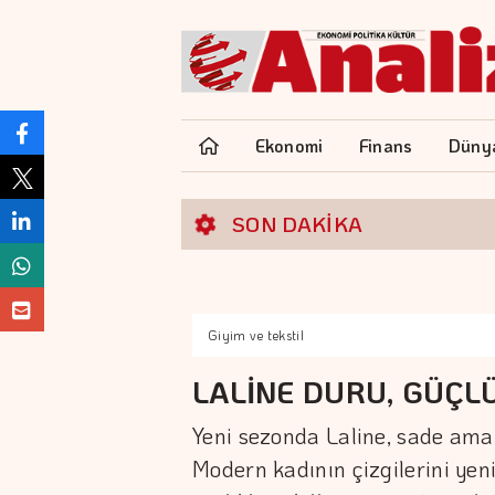
Ekonomi
Finans
Düny
SON DAKİKA
Giyim ve tekstil
LALİNE DURU, GÜÇL
Yeni sezonda Laline, sade ama et
Modern kadının çizgilerini yen