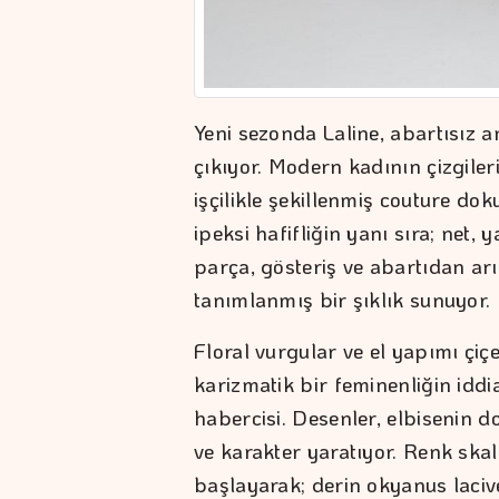
Yeni sezonda Laline, abartısız a
çıkıyor. Modern kadının çizgiler
işçilikle şekillenmiş couture do
ipeksi hafifliğin yanı sıra; net, 
parça, gösteriş ve abartıdan ar
tanımlanmış bir şıklık sunuyor.
Floral vurgular ve el yapımı çiç
karizmatik bir feminenliğin iddia
habercisi. Desenler, elbisenin 
ve karakter yaratıyor. Renk ska
başlayarak; derin okyanus laciv