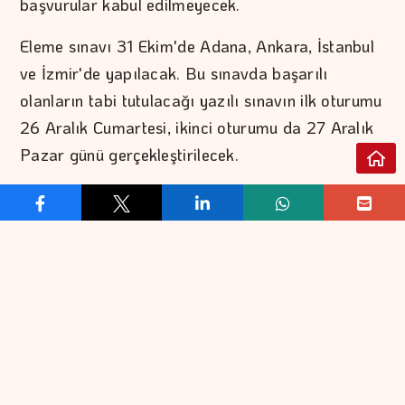
başvurular kabul edilmeyecek.
Eleme sınavı 31 Ekim'de Adana, Ankara, İstanbul
ve İzmir'de yapılacak. Bu sınavda başarılı
olanların tabi tutulacağı yazılı sınavın ilk oturumu
26 Aralık Cumartesi, ikinci oturumu da 27 Aralık
Pazar günü gerçekleştirilecek.
Yazılı sınavı kazananlar mülakata katılma hakkını
elde edecek. Mülakatın yeri ve zamanı ile sınavda
başarı sağlayanların isimleri Sayıştayın internet
sitesinden ilan edilecek.
REKLAM VER
İLETİŞİM