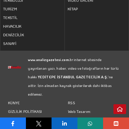
TEKNOLOJİ
VİDEO GALERİ
TURİZM
KİTAP
TEKSTİL
HAVACILIK
DENİZCİLİK
SANAYİ
www.analizgazetesi.com.tr
internet sitesinde
yayınlanan yazı, haber, video ve fotoğrafların her türlü
hakkı
YEDİTEPE İSTANBUL GAZETECİLİK A.Ş.
'ne
aittir. İzin almadan kaynak gösterilerek dahi iktibas
edilemez.
RSS
KÜNYE
Web Tasarım:
GİZLİLİK POLİTİKASI
Türk Bilişim
KULLANIM KOŞULLARI