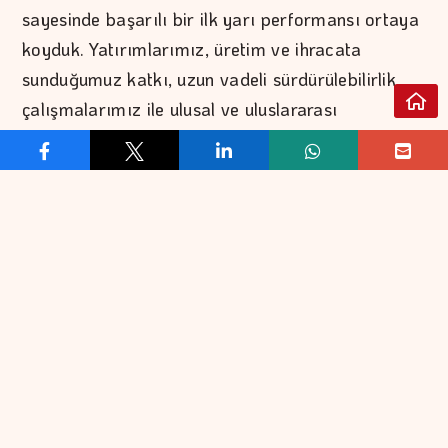
sayesinde başarılı bir ilk yarı performansı ortaya
koyduk. Yatırımlarımız, üretim ve ihracata
sunduğumuz katkı, uzun vadeli sürdürülebilirlik
çalışmalarımız ile ulusal ve uluslararası
platformlarda elde ettiğimiz başarılar, istikrarlı
performansımızın ve uzun vadeli değer yaratma
anlayışımızın en somut göstergeleri olmayı
sürdürüyor.” dedi.
“Üretim ve ihracattaki konumumuz küresel
rekabet gücümüzü pekiştiriyor”
Koç Topluluğu şirketlerinin üretim ve ihracat
alanında Türkiye ekonomisine sunduğu katkıya
dikkat çeken Çakıroğlu, “Topluluğumuz, Türkiye
ihracatındaki yüzde 8'in üzerindeki payıyla