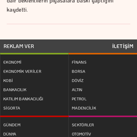
dair beklentilerin piyasalara baskı yaptığını
kaydetti.
REKLAM VER
İLETİŞİM
EKONOMİ
FİNANS
EKONOMİK VERİLER
BORSA
KOBİ
DÖVİZ
BANKACILIK
ALTIN
KATILIM BANKACILIĞI
PETROL
SİGORTA
MADENCİLİK
GÜNDEM
SEKTÖRLER
DÜNYA
OTOMOTİV