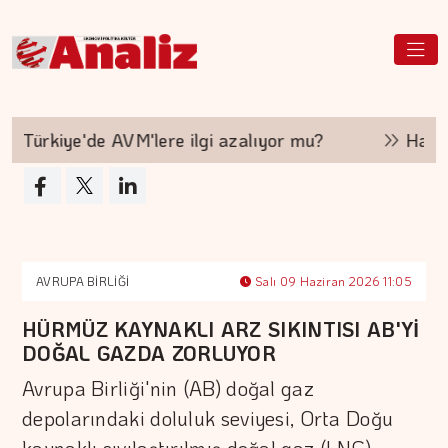
ürkiye'de AVM'lere ilgi azalıyor mu?
Hakan Ar
AVRUPA BİRLİĞİ
Salı 09 Haziran 2026 11:05
HÜRMÜZ KAYNAKLI ARZ SIKINTISI AB'Yİ
DOĞAL GAZDA ZORLUYOR
Avrupa Birliği'nin (AB) doğal gaz
depolarındaki doluluk seviyesi, Orta Doğu