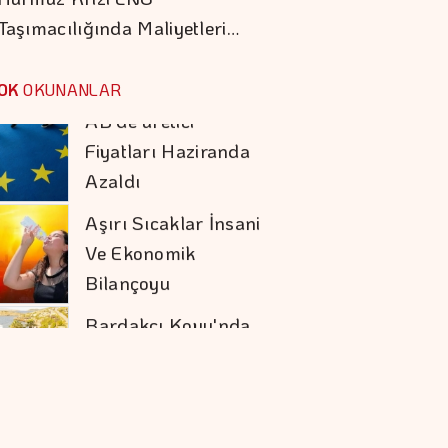
Taşımacılığında Maliyetleri…
Aşırı Sıcaklar İnsani
Ve Ekonomik
OK
OKUNANLAR
Bilançoyu
Ağırlaştırıyor
Bardakçı Koyu'nda
Yalın, Doğal Ve Canlı
Bir Tatil Deneyimi
Çin, 6 ABD şirketine
Yaptırım
Uygulayacak
Kalkınma Ve Yatırım
Bankalarının Kredi
Sınırlarında Değişik