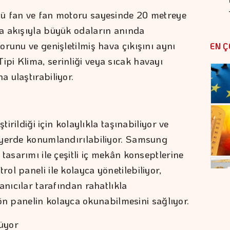
ü fan ve fan motoru sayesinde 20 metreye
a akışıyla büyük odaların anında
runu ve genişletilmiş hava çıkışını aynı
EN Ç
i Klima, serinliği veya sıcak havayı
 ulaştırabiliyor.
tirildiği için kolaylıkla taşınabiliyor ve
 yerde konumlandırılabiliyor. Samsung
tasarımı ile çeşitli iç mekân konseptlerine
l paneli ile kolayca yönetilebiliyor,
anıcılar tarafından rahatlıkla
e ön panelin kolayca okunabilmesini sağlıyor.
üyor