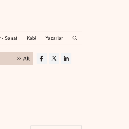
r - Sanat
Kobi
Yazarlar
Altının kilogram fiyatı 6 milyon 360 bin liraya y