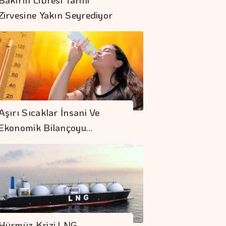
Zirvesine Yakın Seyrediyor
OMSAN Lojistik
Avrupa'daki Gıda
Aşırı Sıcaklar İnsani Ve
Lojistiği Ağını
Ekonomik Bilançoyu…
Güçlendiriyor
Borsa Günü
Yükselişle
Tamamladı
AB'de üretici
Fiyatları Haziranda
Hürmüz Krizi LNG
Azaldı