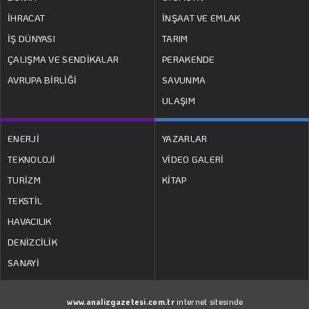
İHRACAT
İNŞAAT VE EMLAK
İŞ DÜNYASI
TARIM
ÇALIŞMA VE SENDİKALAR
PERAKENDE
AVRUPA BİRLİĞİ
SAVUNMA
ULAŞIM
ENERJİ
YAZARLAR
TEKNOLOJİ
VİDEO GALERİ
TURİZM
KİTAP
TEKSTİL
HAVACILIK
DENİZCİLİK
SANAYİ
www.analizgazetesi.com.tr
internet sitesinde