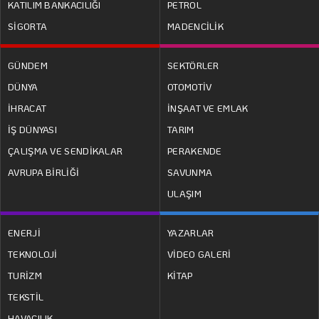
KATILIM BANKACILIĞI
PETROL
SİGORTA
MADENCİLİK
GÜNDEM
SEKTÖRLER
DÜNYA
OTOMOTİV
İHRACAT
İNŞAAT VE EMLAK
İŞ DÜNYASI
TARIM
ÇALIŞMA VE SENDİKALAR
PERAKENDE
AVRUPA BİRLİĞİ
SAVUNMA
ULAŞIM
ENERJİ
YAZARLAR
TEKNOLOJİ
VİDEO GALERİ
TURİZM
KİTAP
TEKSTİL
HAVACILIK