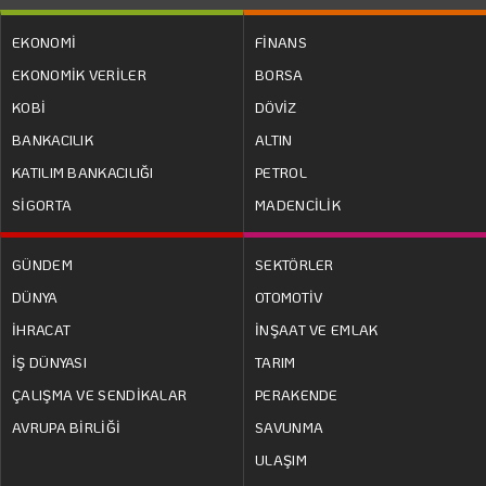
EKONOMİ
FİNANS
EKONOMİK VERİLER
BORSA
KOBİ
DÖVİZ
BANKACILIK
ALTIN
KATILIM BANKACILIĞI
PETROL
SİGORTA
MADENCİLİK
GÜNDEM
SEKTÖRLER
DÜNYA
OTOMOTİV
İHRACAT
İNŞAAT VE EMLAK
İŞ DÜNYASI
TARIM
ÇALIŞMA VE SENDİKALAR
PERAKENDE
AVRUPA BİRLİĞİ
SAVUNMA
ULAŞIM