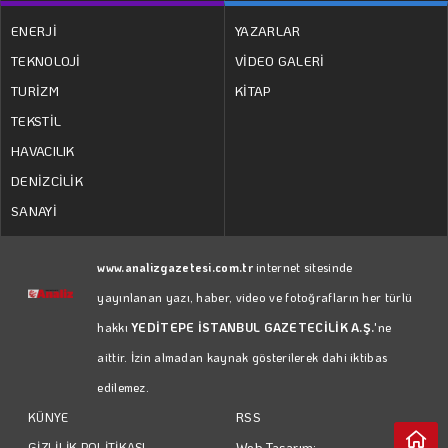
ENERJİ
YAZARLAR
TEKNOLOJİ
VİDEO GALERİ
TURİZM
KİTAP
TEKSTİL
HAVACILIK
DENİZCİLİK
SANAYİ
www.analizgazetesi.com.tr
internet sitesinde
yayınlanan yazı, haber, video ve fotoğrafların her türlü
hakkı
YEDİTEPE İSTANBUL GAZETECİLİK A.Ş.
'ne
aittir. İzin almadan kaynak gösterilerek dahi iktibas
edilemez.
RSS
KÜNYE
Web Tasarım:
GİZLİLİK POLİTİKASI