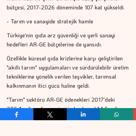
bütçesi, 2017-2026 döneminde 107 kat yükseldi.
- Tarım ve sanayide stratejik hamle
Türkiye'nin gıda arz güvenliği ve yerli sanayi
hedefleri AR-GE bütçelerine de yansıdı.
Özellikle küresel gıda krizlerine karşı geliştirilen
"akıllı tarım" uygulamaları ve sürdürülebilir üretim
tekniklerine yönelik verilen teşvikler, tarımsal
kalkınmanın itici gücü haline geldi.
"Tarım" sektörü AR-GE ödenekleri 2017'deki
272,4 milyon lira seviyesinden bu yıl 14,5 milyar
liraya yükselerek 53 kat büyüdü.
Aynı dönemde "endüstriyel üretim ve teknoloji"