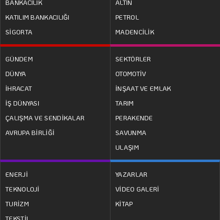
BANKACILIK
ALTIN
KATILIM BANKACILIĞI
PETROL
SİGORTA
MADENCİLİK
GÜNDEM
SEKTÖRLER
DÜNYA
OTOMOTİV
İHRACAT
İNŞAAT VE EMLAK
İŞ DÜNYASI
TARIM
ÇALIŞMA VE SENDİKALAR
PERAKENDE
AVRUPA BİRLİĞİ
SAVUNMA
ULAŞIM
ENERJİ
YAZARLAR
TEKNOLOJİ
VİDEO GALERİ
TURİZM
KİTAP
TEKSTİL