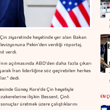
in ziyaretinde heyetinde yer alan Bakan
evizyonuna Pekin'den verdiği röportaj,
ıt verdi.
'nın açılmasında ABD'den daha fazla çıkarı
arak İran liderliğine söz geçirebilen herkes
ar." dedi.
esinde Güney Kore'de Çin heyetiyle
akerelerine ilişkin Bessent, Çinli
EN Ç
sonuçlar üretmek üzere çalıştıklarını