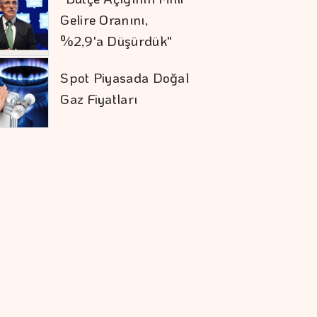
Gelire Oranını,
%2,9'a Düşürdük"
Spot Piyasada Doğal
Gaz Fiyatları
Altının Kilogramı 6
Milyon 500 Bin
Liraya Yükseldi
"Finansman Zinciri
Kırılırsa üretim
Zinciri De Durur"
Barışın Ekonomik
Getirisi Yüksek