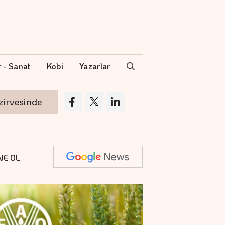
r - Sanat
Kobi
Yazarlar
sinde
Borsa günün ilk yarısında değer kaybe
NE OL