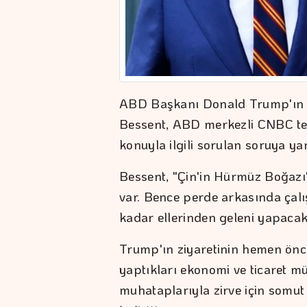
ABD Başkanı Donald Trump'ın Ç
Bessent, ABD merkezli CNBC tel
konuyla ilgili sorulan soruya yan
Bessent, "Çin'in Hürmüz Boğazı
var. Bence perde arkasında çalış
kadar ellerinden geleni yapacakl
Trump'ın ziyaretinin hemen önc
yaptıkları ekonomi ve ticaret müz
muhataplarıyla zirve için somut 