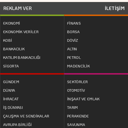
REKLAM VER
İLETİŞİM
EKONOMİ
FİNANS
EKONOMİK VERİLER
BORSA
KOBİ
DÖVİZ
BANKACILIK
ALTIN
KATILIM BANKACILIĞI
PETROL
SİGORTA
MADENCİLİK
GÜNDEM
SEKTÖRLER
DÜNYA
OTOMOTİV
İHRACAT
İNŞAAT VE EMLAK
İŞ DÜNYASI
TARIM
ÇALIŞMA VE SENDİKALAR
PERAKENDE
AVRUPA BİRLİĞİ
SAVUNMA