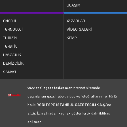
ULAŞIM
ENERJİ
YAZARLAR
TEKNOLOJİ
VİDEO GALERİ
TURİZM
KİTAP
TEKSTİL
HAVACILIK
DENİZCİLİK
SANAYİ
www.analizgazetesi.com.tr
internet sitesinde
yayınlanan yazı, haber, video ve fotoğrafların her türlü
hakkı
YEDİTEPE İSTANBUL GAZETECİLİK A.Ş.
'ne
aittir. İzin almadan kaynak gösterilerek dahi iktibas
edilemez.