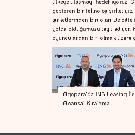
ülkeye ulaşmayı hedefliyoruz. Ge
gösteren bir teknoloji şirketiy
şirketlerinden biri olan Deloitt
yolda olduğumuzu teyit ediyor. K
oyunculardan biri olmak üzere 
Figopara'da ING Leasing İle
Finansal Kiralama…