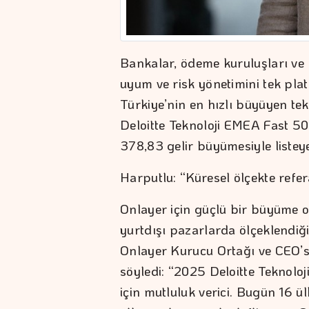
Bankalar, ödeme kuruluşları ve f
uyum ve risk yönetimini tek plat
Türkiye’nin en hızlı büyüyen tekn
Deloitte Teknoloji EMEA Fast 500”
378,83 gelir büyümesiyle liste
Harputlu: “Küresel ölçekte refe
Onlayer için güçlü bir büyüme 
yurtdışı pazarlarda ölçeklendiğ
Onlayer Kurucu Ortağı ve CEO’su
söyledi: “2025 Deloitte Teknolo
için mutluluk verici. Bugün 16 ü