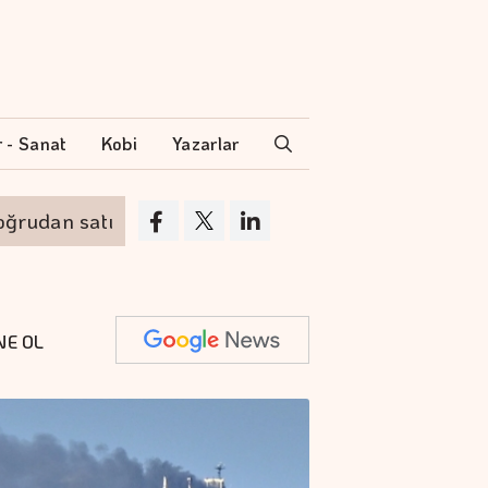
r - Sanat
Kobi
Yazarlar
an satış gerçekleştirecek
Boeing 737 MAX uç
NE OL