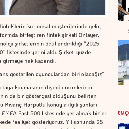
intek’lerin kurumsal müşterilerinde gelir,
formda birleştiren fintek şirketi Onlayer,
oloji şirketlerinin ödüllendirildiği “2025
 listesinde yerini aldı. Şirket, yüzde
ye girmeye hak kazandı.
rans gösterilen oyunculardan biri olacağız”
ortaya koymasının dışında ürünlerinin
inin de bir göstergesi olduğunu belirten
 Kıvanç Harputlu konuyla ilgili şunları
ji EMEA Fast 500 listesinde yer almak bizler
EN Ç
lkede faaliyet gösteriyoruz. Yıl sonunda 25