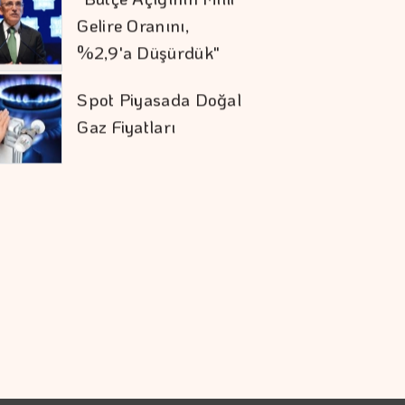
Gelire Oranını,
%2,9'a Düşürdük"
Spot Piyasada Doğal
Gaz Fiyatları
Altının Kilogramı 6
Milyon 500 Bin
Liraya Yükseldi
Borsa Günün İlk
Yarısında Değer
Kazandı
Bankaların Mevduatı
Geçen Hafta Azaldı