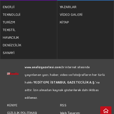
ENERJİ
YAZARLAR
TEKNOLOJİ
VİDEO GALERİ
TURİZM
KİTAP
TEKSTİL
HAVACILIK
DENİZCİLİK
SANAYİ
www.analizgazetesi.com.tr
internet sitesinde
yayınlanan yazı, haber, video ve fotoğrafların her türlü
hakkı
YEDİTEPE İSTANBUL GAZETECİLİK A.Ş.
'ne
aittir. İzin almadan kaynak gösterilerek dahi iktibas
edilemez.
RSS
KÜNYE
Web Tasarım:
GİZLİLİK POLİTİKASI