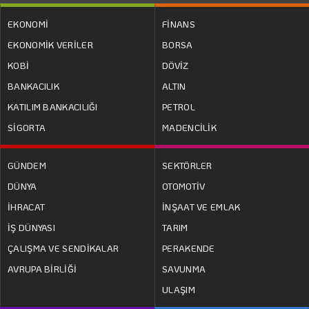
EKONOMİ
FİNANS
EKONOMİK VERİLER
BORSA
KOBİ
DÖVİZ
BANKACILIK
ALTIN
KATILIM BANKACILIĞI
PETROL
SİGORTA
MADENCİLİK
GÜNDEM
SEKTÖRLER
DÜNYA
OTOMOTİV
İHRACAT
İNŞAAT VE EMLAK
İŞ DÜNYASI
TARIM
ÇALIŞMA VE SENDİKALAR
PERAKENDE
AVRUPA BİRLİĞİ
SAVUNMA
ULAŞIM