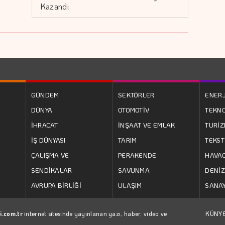
Kazandı
GÜNDEM
SEKTÖRLER
ENERJ
DÜNYA
OTOMOTİV
TEKNO
İHRACAT
İNŞAAT VE EMLAK
TURİ
İŞ DÜNYASI
TARIM
TEKST
ÇALIŞMA VE
PERAKENDE
HAVAC
SENDİKALAR
SAVUNMA
DENİZ
AVRUPA BİRLİĞİ
ULAŞIM
SANAY
i.com.tr
internet sitesinde yayınlanan yazı, haber, video ve
KÜNY