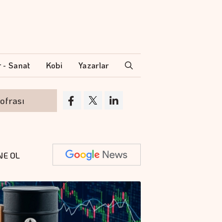
r - Sanat
Kobi
Yazarlar
ı
Hayatımızda İz Bırakan Filmler Ağustos't
NE OL