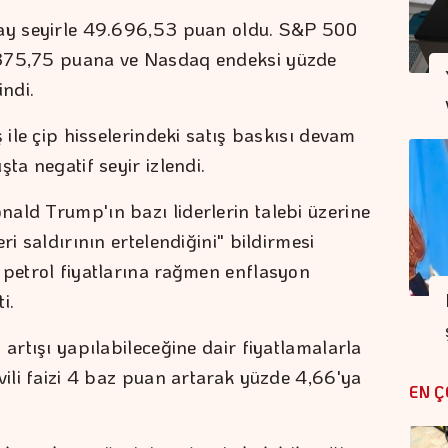
tay seyirle 49.696,53 puan oldu. S&P 500
.375,75 puana ve Nasdaq endeksi yüzde
ndi.
 ile çip hisselerindeki satış baskısı devam
ta negatif seyir izlendi.
ald Trump'ın bazı liderlerin talebi üzerine
ri saldırının ertelendiğini" bildirmesi
 petrol fiyatlarına rağmen enflasyon
i.
 artışı yapılabileceğine dair fiyatlamalarla
vili faizi 4 baz puan artarak yüzde 4,66'ya
EN Ç