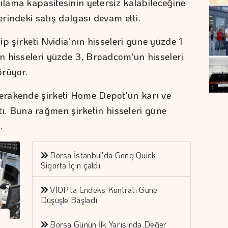
ılama kapasitesinin yetersiz kalabileceğine
erindeki satış dalgası devam etti.
p şirketi Nvidia'nın hisseleri güne yüzde 1
 hisseleri yüzde 3, Broadcom'un hisseleri
örüyor.
rakende şirketi Home Depot'un karı ve
aştı. Buna rağmen şirketin hisseleri güne
.
Borsa İstanbul'da Gong Quick
Sigorta İçin çaldı
VİOP'ta Endeks Kontratı Güne
Düşüşle Başladı
Borsa Günün İlk Yarısında Değer