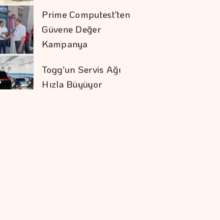
Togg'un Servis Ağı
Hızla Büyüyor
İstanbul Festivali'nde
Rap Ve Rock Aynı
Gecede Buluştu
Eli Türkoğlu'ndan
Hızlı Yükseliş
İDO, Midilli'ye
üçüncü Uluslararası
Hattını Akçay'dan
Açtı
Sivas RES'te Nordex
Dönemi