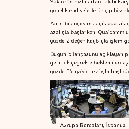
Sektörün hızla artan talebi karş
yönelik endişelerle de çip hissel
Yarın bilançosunu açıklayacak çi
azalışla başlarken, Qualcomm'un
yüzde 2 değer kaybıyla işlem g
Bugün bilançosunu açıklayan pe
geliri ilk çeyrekte beklentileri 
yüzde 3'e yakın azalışla başladı
Avrupa Borsaları, İspanya