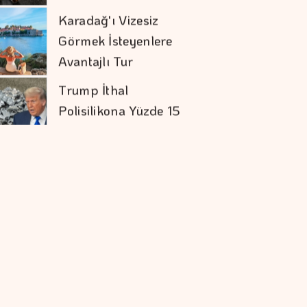
Polisilikona Yüzde 15
Tarife Uygulayacak
Aytemiz, Türkiye'nin
En Büyük İlk 25
şirketi Arasında
Ercan Arda'dan Yeni
Tekli...
Ekonomide Reçete
Aynı Sonuç Farklı
Daniel Klein İhracat
Atağına Kalktı