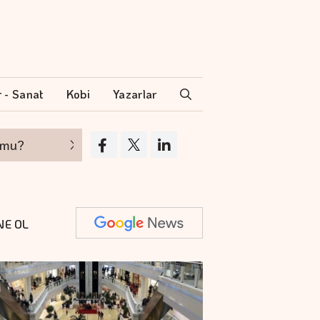
r - Sanat
Kobi
Yazarlar
Hakan Aran İş Bankası Genel Müdürlüğü'nde
NE OL