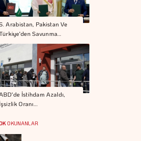
VakıfBank'ın Aktif
Büyüklüğü Yüzde 28
S. Arabistan, Pakistan Ve
Artışla 5,8 Trilyon
Türkiye'den Savunma…
TL'yi Aştı
İstanbul'da '5
Dakikada Yaşam'
Modeli
Sigaraya Yeni Zam
Geldi
ABD'de İstihdam Azaldı,
İşsizlik Oranı…
Karadağ'ı Vizesiz
Görmek İsteyenlere
OK
OKUNANLAR
Avantajlı Tur
Seçenekleri
Trump İthal