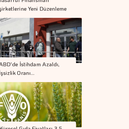
şirketlerine Yeni Düzenleme
Dolar 47.70 Liradan
ABD'de İstihdam Azaldı,
Açıldı
İşsizlik Oranı…
Küresel Gıda
Fiyatları 3,5 Yılın
Zirvesinde
"Finansman Zinciri
Kırılırsa üretim
Küresel Gıda Fiyatları 3,5
Zinciri De Durur"