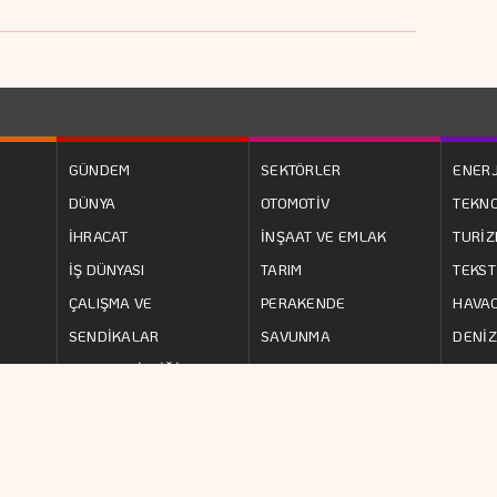
GÜNDEM
SEKTÖRLER
ENERJ
DÜNYA
OTOMOTİV
TEKNO
İHRACAT
İNŞAAT VE EMLAK
TURİ
İŞ DÜNYASI
TARIM
TEKST
ÇALIŞMA VE
PERAKENDE
HAVAC
SENDİKALAR
SAVUNMA
DENİZ
AVRUPA BİRLİĞİ
ULAŞIM
SANAY
i.com.tr
internet sitesinde yayınlanan yazı, haber, video ve
KÜNY
ürlü hakkı
YEDİTEPE İSTANBUL GAZETECİLİK A.Ş.
'ne aittir. İzin
GİZLİL