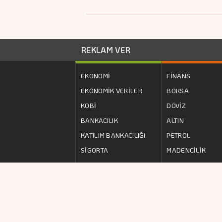
REKLAM VER
EKONOMİ
FİNANS
EKONOMİK VERİLER
BORSA
KOBİ
DÖVİZ
BANKACILIK
ALTIN
KATILIM BANKACILIĞI
PETROL
SİGORTA
MADENCİLİK
www.analizgazetes
fotoğrafların her t