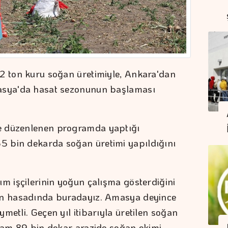
02 ton kuru soğan üretimiyle, Ankara'dan
masya'da hasat sezonunun başlaması
e düzenlenen programda yaptığı
 bin dekarda soğan üretimi yapıldığını
ım işçilerinin yoğun çalışma gösterdiğini
ın hasadında buradayız. Amasya deyince
metli. Geçen yıl itibarıyla üretilen soğan
plam 89 bin dekar arazide soğan ekimi