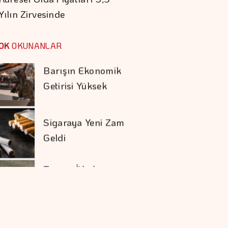
Yılın Zirvesinde
Barışın Ekonomik
Getirisi Yüksek
OK
OKUNANLAR
Sigaraya Yeni Zam
Geldi
Trump İthal
Polisilikona Yüzde 15
Tarife Uygulayacak
Karadağ'ı Vizesiz
Görmek İsteyenlere
Avantajlı Tur
Seçenekleri