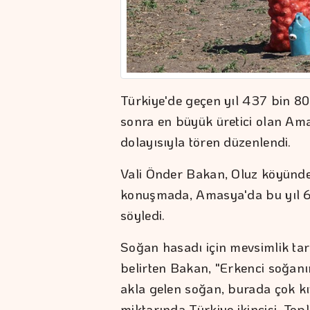
Türkiye'de geçen yıl 437 bin 8
sonra en büyük üretici olan A
dolayısıyla tören düzenlendi.
Vali Önder Bakan, Oluz köyünd
konuşmada, Amasya'da bu yıl 65
söyledi.
Soğan hasadı için mevsimlik tar
belirten Bakan, "Erkenci soğan
akla gelen soğan, burada çok kıy
miktarında Türkiye ikincisi. To