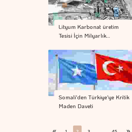
Lityum Karbonat üretim
Tesisi İçin Milyarlık…
Somali'den Türkiye'ye Kritik
Maden Daveti
1
2
3
...
45