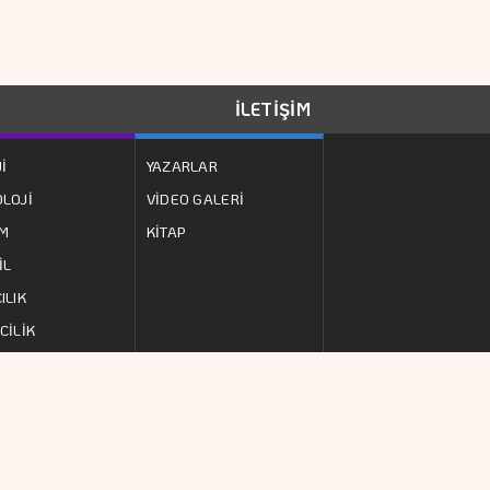
İLETİŞİM
İ
YAZARLAR
LOJİ
VİDEO GALERİ
ZM
KİTAP
İL
ILIK
CİLİK
İ
RSS
E
Web Tasarım:
İK POLİTİKASI
Türk Bilişim
NIM KOŞULLARI