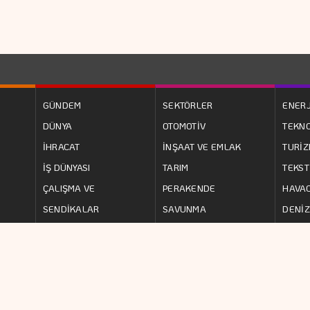
GÜNDEM
SEKTÖRLER
ENERJ
DÜNYA
OTOMOTİV
TEKNO
İHRACAT
İNŞAAT VE EMLAK
TURİ
İŞ DÜNYASI
TARIM
TEKST
ÇALIŞMA VE
PERAKENDE
HAVAC
SENDİKALAR
SAVUNMA
DENİZ
AVRUPA BİRLİĞİ
ULAŞIM
SANAY
i.com.tr
internet sitesinde yayınlanan yazı, haber, video ve
KÜNY
ürlü hakkı
YEDİTEPE İSTANBUL GAZETECİLİK A.Ş.
'ne aittir. İzin
GİZLİL
erilerek dahi iktibas edilemez.
KULLA