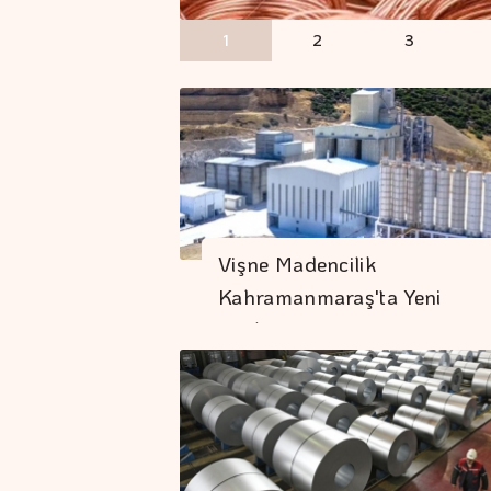
1
2
3
Vişne Madencilik
Kahramanmaraş'ta Yeni
Ocak…