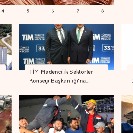
4
5
6
7
8
TİM Madencilik Sektörler
Konseyi Başkanlığı'na…