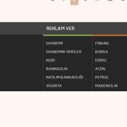
REKLAM VER
EKONOMİ
FİNANS
EKONOMİK VERİLER
BORSA
KOBİ
DÖVİZ
BANKACILIK
ALTIN
KATILIM BANKACILIĞI
PETROL
SİGORTA
MADENCİLİK
www.analizgazetes
fotoğrafların her t
almadan kaynak göst