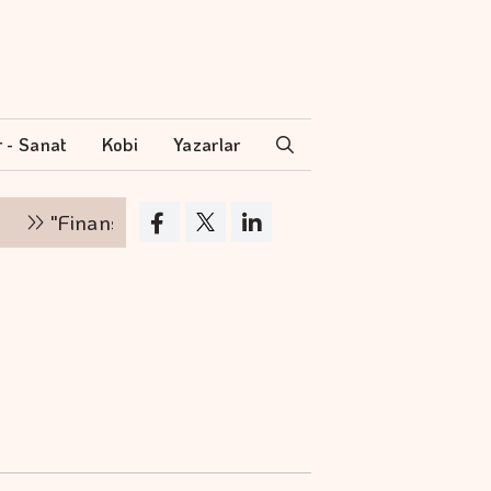
r - Sanat
Kobi
Yazarlar
nsman zinciri kırılırsa üretim zinciri de durur"