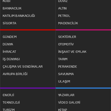
KOBİ
DÖVİZ
BANKACILIK
ALTIN
KATILIM BANKACILIĞI
PETROL
SİGORTA
MADENCİLİK
GÜNDEM
SEKTÖRLER
DÜNYA
OTOMOTİV
İHRACAT
İNŞAAT VE EMLAK
İŞ DÜNYASI
TARIM
ÇALIŞMA VE SENDİKALAR
PERAKENDE
AVRUPA BİRLİĞİ
SAVUNMA
ULAŞIM
ENERJİ
YAZARLAR
TEKNOLOJİ
VİDEO GALERİ
TURİZM
KİTAP