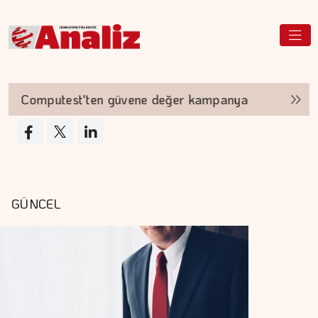
t'ten güvene değer kampanya
Akyurt'tan saha
GÜNCEL