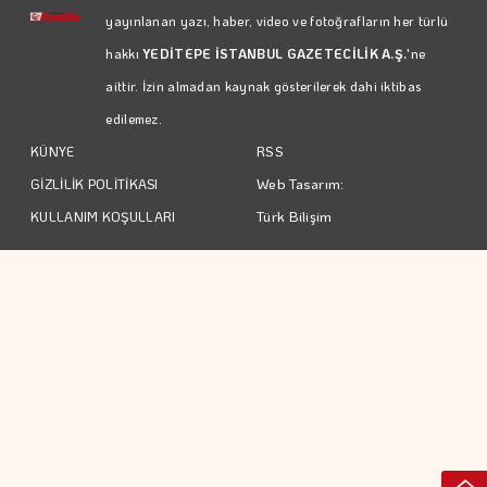
yayınlanan yazı, haber, video ve fotoğrafların her türlü
hakkı
YEDİTEPE İSTANBUL GAZETECİLİK A.Ş.
'ne
aittir. İzin almadan kaynak gösterilerek dahi iktibas
edilemez.
RSS
KÜNYE
Web Tasarım:
GİZLİLİK POLİTİKASI
Türk Bilişim
KULLANIM KOŞULLARI