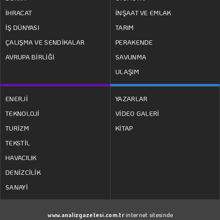
İHRACAT
İNŞAAT VE EMLAK
İŞ DÜNYASI
TARIM
ÇALIŞMA VE SENDİKALAR
PERAKENDE
AVRUPA BİRLİĞİ
SAVUNMA
ULAŞIM
ENERJİ
YAZARLAR
TEKNOLOJİ
VİDEO GALERİ
TURİZM
KİTAP
TEKSTİL
HAVACILIK
DENİZCİLİK
SANAYİ
www.analizgazetesi.com.tr
internet sitesinde