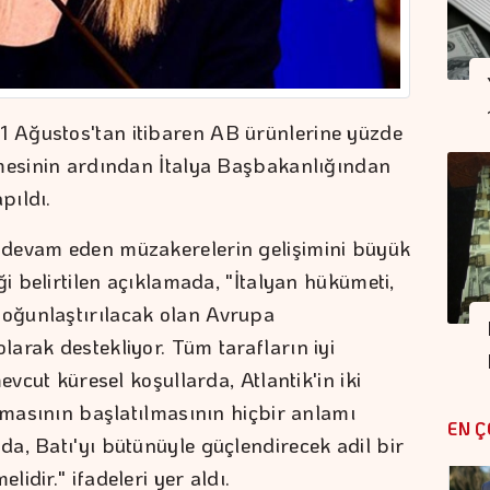
 Ağustos'tan itibaren AB ürünlerine yüzde
rmesinin ardından İtalya Başbakanlığından
pıldı.
 devam eden müzakerelerin gelişimini büyük
ği belirtilen açıklamada, "İtalyan hükümeti,
oğunlaştırılacak olan Avrupa
arak destekliyor. Tüm tarafların iyi
evcut küresel koşullarda, Atlantik'in iki
şmasının başlatılmasının hiçbir anlamı
EN Ç
a, Batı'yı bütünüyle güçlendirecek adil bir
idir." ifadeleri yer aldı.