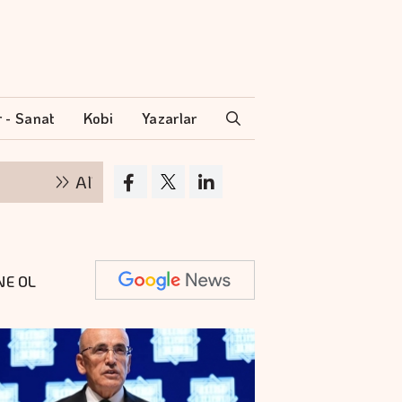
r - Sanat
Kobi
Yazarlar
Altının kilogramı 6 milyon 500 bin liraya yüksel
NE OL