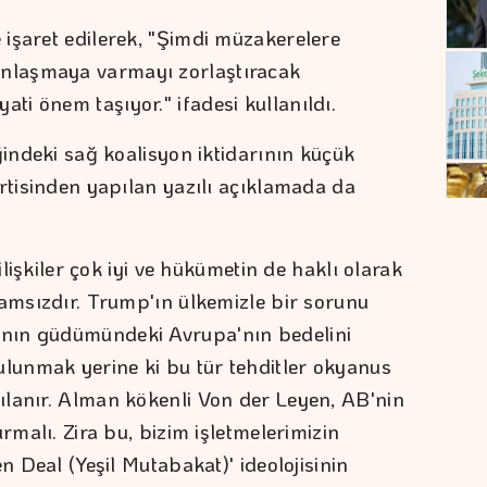
işaret edilerek, "Şimdi müzakerelere
nlaşmaya varmayı zorlaştıracak
i önem taşıyor." ifadesi kullanıldı.
ğindeki sağ koalisyon iktidarının küçük
artisinden yapılan yazılı açıklamada da
ilişkiler çok iyi ve hükümetin de haklı olarak
lamsızdır. Trump'ın ülkemizle bir sorunu
nın güdümündeki Avrupa'nın bedelini
ulunmak yerine ki bu tür tehditler okyanus
ılanır. Alman kökenli Von der Leyen, AB'nin
rmalı. Zira bu, bizim işletmelerimizin
n Deal (Yeşil Mutabakat)' ideolojisinin