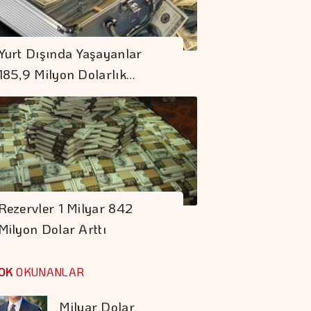
Gençler Veri Odaklı
Geleceğe
Yurt Dışında Yaşayanlar
Hazırlanıyor
185,9 Milyon Dolarlık…
Borsa Günün İlk
Yarısında Değer
Kazandı
Borç Kıskacı
Derinleşiyor
Rezervler 1 Milyar 842
Milyon Dolar Arttı
Koç Holding 1,7
Milyar Dolar
OK
OKUNANLAR
Kombine Yatırım
Yaptı
Şekerbank'tan Yılın