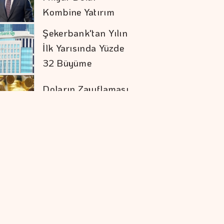
İlk Yarısında Yüzde
32 Büyüme
Doların Zayıflaması
Altına Yaradı
COP31 Süreci, İş
Dünyası İçin
Stratejik Bir Eşiktir
Hürmüz'de Anlaşma
Sağlandı Piyasalar
Rahatladı
TürkTelekom
Gelirlerini %9