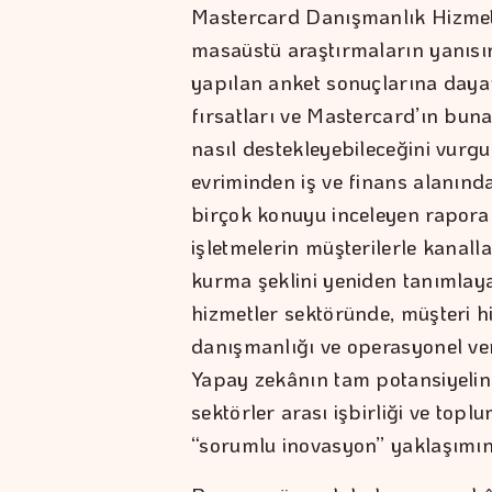
Mastercard Danışmanlık Hizmetl
masaüstü araştırmaların yanısır
yapılan anket sonuçlarına dayan
fırsatları ve Mastercard’ın buna
nasıl destekleyebileceğini vurgu
evriminden iş ve finans alanın
birçok konuyu inceleyen rapora g
işletmelerin müşterilerle kanal
kurma şeklini yeniden tanımlay
hizmetler sektöründe, müşteri hiz
danışmanlığı ve operasyonel veri
Yapay zekânın tam potansiyelini 
sektörler arası işbirliği ve topl
“sorumlu inovasyon” yaklaşımı