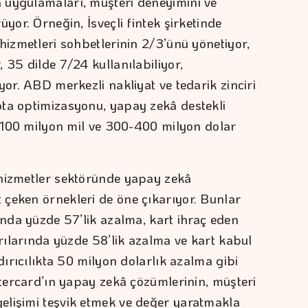
 uygulamaları, müşteri deneyimini ve
yor. Örneğin, İsveçli fintek şirketinde
hizmetleri sohbetlerinin 2/3’ünü yönetiyor,
 35 dilde 7/24 kullanılabiliyor,
yor. ABD merkezli nakliyat ve tedarik zinciri
ota optimizasyonu, yapay zekâ destekli
da 100 milyon mil ve 300-400 milyon dolar
 hizmetler sektöründe yapay zekâ
çeken örnekleri de öne çıkarıyor. Bunlar
ında yüzde 57’lik azalma, kart ihraç eden
arılarında yüzde 58’lik azalma ve kart kabul
dırıcılıkta 50 milyon dolarlık azalma gibi
stercard’ın yapay zekâ çözümlerinin, müşteri
elişimi teşvik etmek ve değer yaratmakla