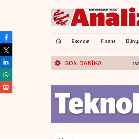
Ekonomi
Finans
Düny
SON DAKİKA
Borsa günü yükselişle ta