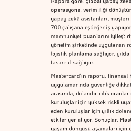
Rapora göre, global yapay zekâ
operasyonel verimliliği dönüştürü
yapay zekâ asistanları, müşteri 
700 çalışana eşdeğer iş yapıyor,
memnuniyet puanlarını iyileştiri
yönetim şirketinde uygulanan r
lojistik planlama sağlıyor, yıl
tasarruf sağlıyor.
Mastercard’ın raporu, finansal
uygulamarında güvenliğe dikkat 
arasında, dolandırıcılık oranlar
kuruluşlar için yüksek riskli uy
eden kuruluşlar için yıllık dolan
etkiler yer alıyor. Sonuçlar, Ma
yaşam döngüsü aşamaları için g