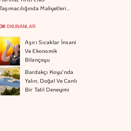
Taşımacılığında Maliyetleri…
Japonya'da Filipinli
Hizmetçi Talebi İkiye
OK
OKUNANLAR
Katlandı
Aşırı Sıcaklar İnsani
Ve Ekonomik
Bilançoyu
Ağırlaştırıyor
Bardakçı Koyu'nda
Yalın, Doğal Ve Canlı
Bir Tatil Deneyimi
Alarko'nun Pozitif
Etki Yeşil Yaka
Programı Yeni
Dönemine Başladı