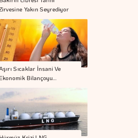
Zirvesine Yakın Seyrediyor
Spot Piyasada
Aşırı Sıcaklar İnsani Ve
Elektrik Fiyatları
Ekonomik Bilançoyu…
Borsa Günün İlk
Yarısında Değer
Kaybetti
AB'de üretici
Fiyatları Haziranda
Hürmüz Krizi LNG
Azaldı