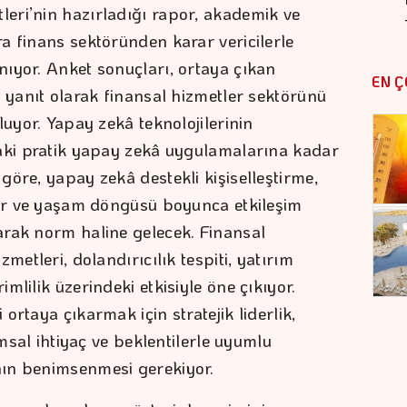
eri’nin hazırladığı rapor, akademik ve
a finans sektöründen karar vericilerle
ıyor. Anket sonuçları, ortaya çıkan
EN Ç
 yanıt olarak finansal hizmetler sektörünü
luyor. Yapay zekâ teknolojilerinin
daki pratik yapay zekâ uygulamalarına kadar
öre, yapay zekâ destekli kişiselleştirme,
lar ve yaşam döngüsü boyunca etkileşim
arak norm haline gelecek. Finansal
metleri, dolandırıcılık tespiti, yatırım
mlilik üzerindeki etkisiyle öne çıkıyor.
ortaya çıkarmak için stratejik liderlik,
umsal ihtiyaç ve beklentilerle uyumlu
nın benimsenmesi gerekiyor.