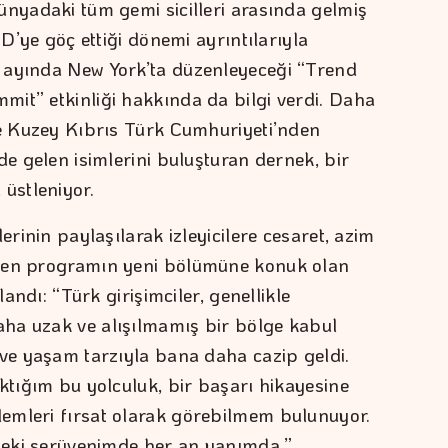
ünyadaki tüm gemi sicilleri arasında gelmiş
BD’ye göç ettiği dönemi ayrıntılarıyla
 ayında New York’ta düzenleyeceği “Trend
it” etkinliği hakkında da bilgi verdi. Daha
ve Kuzey Kıbrıs Türk Cumhuriyeti’nden
de gelen isimlerini buluşturan dernek, bir
 üstleniyor.
erinin paylaşılarak izleyicilere cesaret, azim
eren programın yeni bölümüne konuk olan
landı: “Türk girişimciler, genellikle
ha uzak ve alışılmamış bir bölge kabul
 ve yaşam tarzıyla bana daha cazip geldi.
ktığım bu yolculuk, bir başarı hikayesine
emleri fırsat olarak görebilmem bulunuyor.
’deki serüvenimde her an yanımda.”