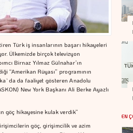
iren Türk iş insanlarının başarı hikayeleri
or. Ülkemizde birçok televizyon
pımcı Birnaz Yılmaz Gülnahar’ın
diği “Amerikan Rüyası” programının
a`da da faaliyet gösteren Anadolu
 (ASKON) New York Başkanı Ali Berke Ayazlı
n göç hikayesine kulak verdik”
EN Ç
işimcilerin göç, girişimcilik ve azim