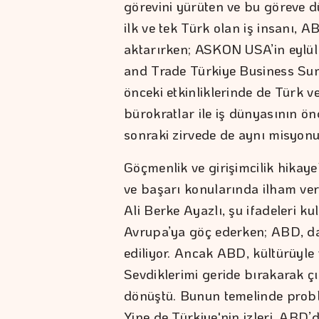
görevini yürüten ve bu göreve d
ilk ve tek Türk olan iş insanı, A
aktarırken; ASKON USA’in eylül
and Trade Türkiye Business Summ
önceki etkinliklerinde de Türk 
bürokratlar ile iş dünyasının ön
sonraki zirvede de aynı misyonu
Göçmenlik ve girişimcilik hikayel
ve başarı konularında ilham v
Ali Berke Ayazlı, şu ifadeleri kul
Avrupa’ya göç ederken; ABD, da
ediliyor. Ancak ABD, kültürüyle
Sevdiklerimi geride bırakarak çı
dönüştü. Bunun temelinde probl
Yine de Türkiye'nin izleri, ABD