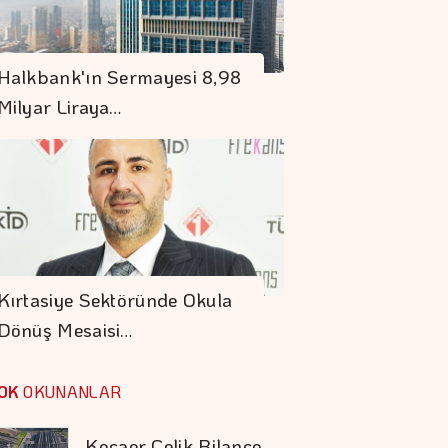
Denizde Ve Karada
Halkbank'ın Sermayesi 8,98
Kesintisiz Güvence
Milyar Liraya…
En Fazla Kaybettiren
Yatırım Fonları
S. Arabistan,
Pakistan Ve
Kırtasiye Sektöründe Okula
Türkiye'den
Dönüş Mesaisi…
Savunma Anlaşması
Tasarruf Finansman
şirketlerine Yeni
OK
OKUNANLAR
Düzenleme
Kocaer Çelik Bilanço