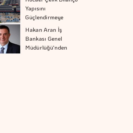
Yapısını
Güçlendirmeye
Devam Etti
Hakan Aran İş
Bankası Genel
Müdürlüğü'nden
Ayrılıyor
Mobilya İhracatında
Avrupa İvmesi
Altının Kilogramı 6
Milyon 673 Bin
Liraya Yükseldi
VakıfBank'ın Aktif
Büyüklüğü Yüzde 28