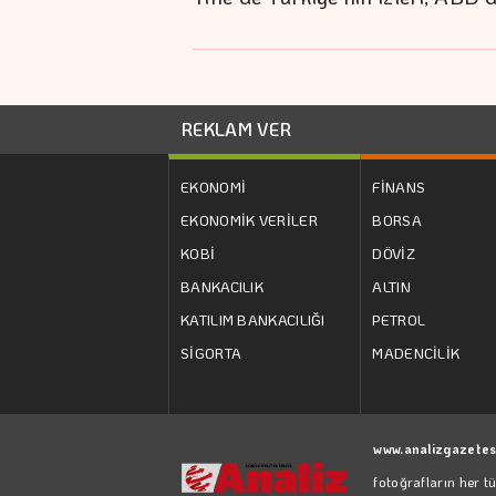
REKLAM VER
EKONOMİ
FİNANS
EKONOMİK VERİLER
BORSA
KOBİ
DÖVİZ
BANKACILIK
ALTIN
KATILIM BANKACILIĞI
PETROL
SİGORTA
MADENCİLİK
www.analizgazetes
fotoğrafların her t