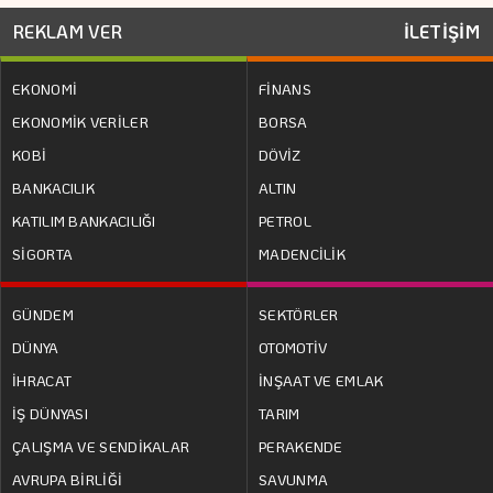
REKLAM VER
İLETİŞİM
EKONOMİ
FİNANS
EKONOMİK VERİLER
BORSA
KOBİ
DÖVİZ
BANKACILIK
ALTIN
KATILIM BANKACILIĞI
PETROL
SİGORTA
MADENCİLİK
GÜNDEM
SEKTÖRLER
DÜNYA
OTOMOTİV
İHRACAT
İNŞAAT VE EMLAK
İŞ DÜNYASI
TARIM
ÇALIŞMA VE SENDİKALAR
PERAKENDE
AVRUPA BİRLİĞİ
SAVUNMA