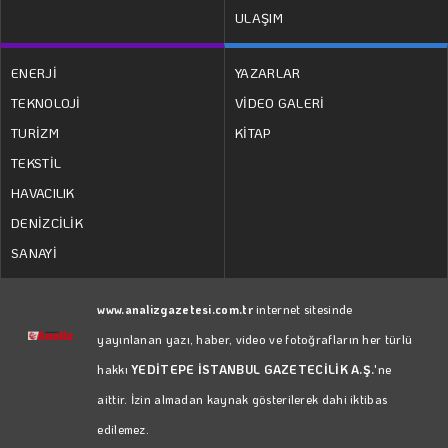
ULAŞIM
ENERJİ
YAZARLAR
TEKNOLOJİ
VİDEO GALERİ
TURİZM
KİTAP
TEKSTİL
HAVACILIK
DENİZCİLİK
SANAYİ
www.analizgazetesi.com.tr
internet sitesinde
yayınlanan yazı, haber, video ve fotoğrafların her türlü
hakkı
YEDİTEPE İSTANBUL GAZETECİLİK A.Ş.
'ne
aittir. İzin almadan kaynak gösterilerek dahi iktibas
edilemez.