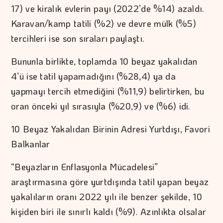
17) ve kiralık evlerin payı (2022’de %14) azaldı.
Karavan/kamp tatili (%2) ve devre mülk (%5)
tercihleri ise son sıraları paylaştı.
Bununla birlikte, toplamda 10 beyaz yakalıdan
4’ü ise tatil yapamadığını (%28,4) ya da
yapmayı tercih etmediğini (%11,9) belirtirken, bu
oran önceki yıl sırasıyla (%20,9) ve (%6) idi.
10 Beyaz Yakalıdan Birinin Adresi Yurtdışı, Favori
Balkanlar
“Beyazların Enflasyonla Mücadelesi”
araştırmasına göre yurtdışında tatil yapan beyaz
yakalıların oranı 2022 yılı ile benzer şekilde, 10
kişiden biri ile sınırlı kaldı (%9). Azınlıkta olsalar