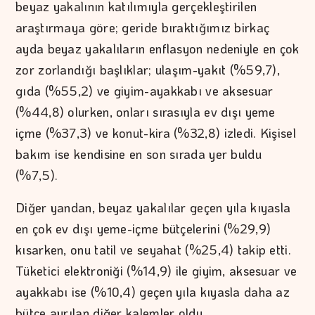
beyaz yakalının katılımıyla gerçekleştirilen
araştırmaya göre; geride bıraktığımız birkaç
ayda beyaz yakalıların enflasyon nedeniyle en çok
zor zorlandığı başlıklar; ulaşım-yakıt (%59,7),
gıda (%55,2) ve giyim-ayakkabı ve aksesuar
(%44,8) olurken, onları sırasıyla ev dışı yeme
içme (%37,3) ve konut-kira (%32,8) izledi. Kişisel
bakım ise kendisine en son sırada yer buldu
(%7,5).
Diğer yandan, beyaz yakalılar geçen yıla kıyasla
en çok ev dışı yeme-içme bütçelerini (%29,9)
kısarken, onu tatil ve seyahat (%25,4) takip etti.
Tüketici elektroniği (%14,9) ile giyim, aksesuar ve
ayakkabı ise (%10,4) geçen yıla kıyasla daha az
bütçe ayrılan diğer kalemler oldu.