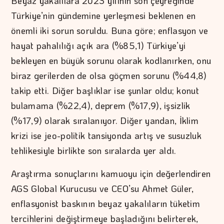
Beyaz yakalılara 2023 yılının son çeyreğinde
Türkiye’nin gündemine yerleşmesi beklenen en
önemli iki sorun soruldu. Buna göre; enflasyon ve
hayat pahalılığı açık ara (%85,1) Türkiye’yi
bekleyen en büyük sorunu olarak kodlanırken, onu
biraz gerilerden de olsa göçmen sorunu (%44,8)
takip etti. Diğer başlıklar ise şunlar oldu; konut
bulamama (%22,4), deprem (%17,9), işsizlik
(%17,9) olarak sıralanıyor. Diğer yandan, İklim
krizi ise jeo-politik tansiyonda artış ve susuzluk
tehlikesiyle birlikte son sıralarda yer aldı.
Araştırma sonuçlarını kamuoyu için değerlendiren
AGS Global Kurucusu ve CEO’su Ahmet Güler,
enflasyonist baskının beyaz yakalıların tüketim
tercihlerini değiştirmeye başladığını belirterek,