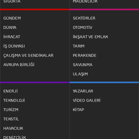
SİGORTA
MADENCİLİK
GÜNDEM
SEKTÖRLER
DÜNYA
OTOMOTİV
İHRACAT
İNŞAAT VE EMLAK
İŞ DÜNYASI
TARIM
ÇALIŞMA VE SENDİKALAR
PERAKENDE
AVRUPA BİRLİĞİ
SAVUNMA
ULAŞIM
ENERJİ
YAZARLAR
TEKNOLOJİ
VİDEO GALERİ
TURİZM
KİTAP
TEKSTİL
HAVACILIK
DENİZCİLİK