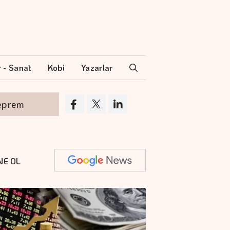
r - Sanat
Kobi
Yazarlar
m
Belirsizlikler arasında direnç arayan kür
NE OL