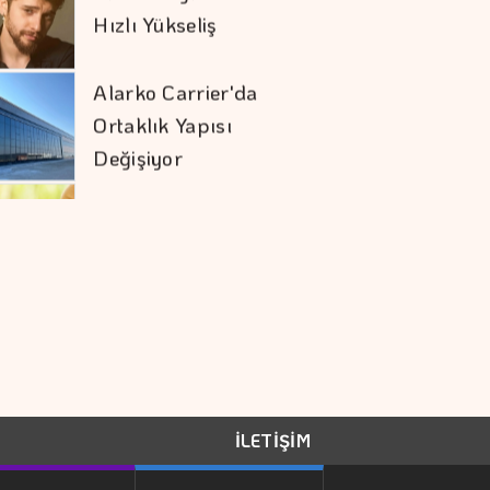
Ortaklık Yapısı
Değişiyor
Tasarrufta BES'in
Sırası Belli Oldu
Sivas RES'te Nordex
Dönemi
Çiftçilerin İnternet
Kullanımı 10 Yılda İki
Katını Aştı
İLETİŞİM
ABD'de 911 Hattında
Yapay Zeka Dönemi