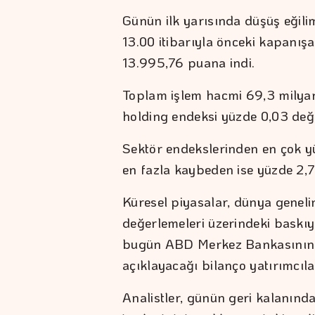
Günün ilk yarısında düşüş eğili
13.00 itibarıyla önceki kapanış
13.995,76 puana indi.
Toplam işlem hacmi 69,3 milyar 
holding endeksi yüzde 0,03 değe
Sektör endekslerinden en çok yü
en fazla kaybeden ise yüzde 2,71
Küresel piyasalar, dünya genelind
değerlemeleri üzerindeki baskıy
bugün ABD Merkez Bankasının (Fe
açıklayacağı bilanço yatırımcıla
Analistler, günün geri kalanınd