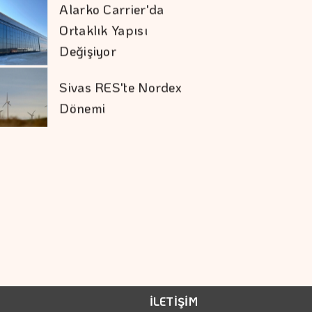
Ortaklık Yapısı
Değişiyor
Sivas RES'te Nordex
Dönemi
Prime Computest'ten
Güvene Değer
Kampanya
Tasarrufta BES'in
Sırası Belli Oldu
Çiftçilerin İnternet
İLETİŞİM
Kullanımı 10 Yılda İki