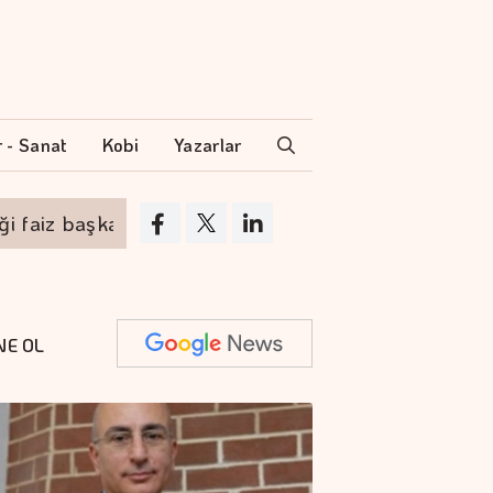
r - Sanat
Kobi
Yazarlar
iz başka
Genç yıldız Afra, Harbiye'de göz d
NE OL