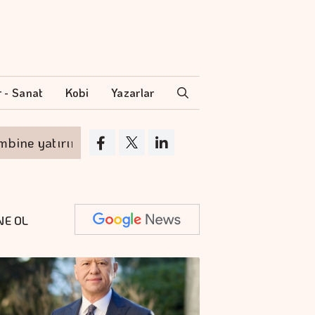
r - Sanat
Kobi
Yazarlar
e yatırım yaptı
Geleceğin Hasadı Programı 
NE OL