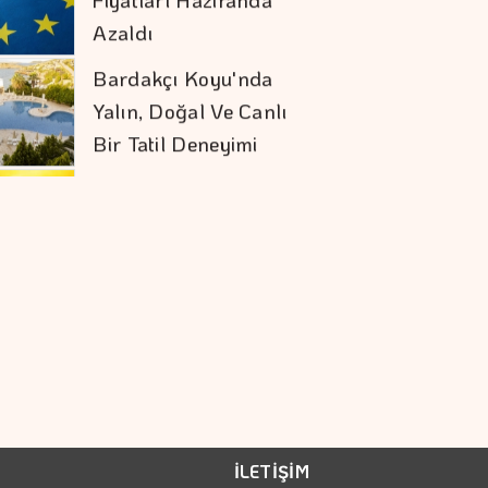
Ve Ekonomik
Bilançoyu
Ağırlaştırıyor
Çin, 6 ABD şirketine
Yaptırım
Uygulayacak
Kalkınma Ve Yatırım
Bankalarının Kredi
Sınırlarında Değişik
Alarko'nun Pozitif
Etki Yeşil Yaka
Programı Yeni
Dönemine Başladı
Zorlu Küresel
Koşullara Rağmen
İLETİŞİM
çevikliğini Korudu