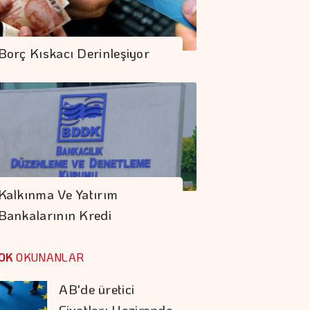
Emeklilik Fon
Yönetim Hizmetlerini
Borç Kıskacı Derinleşiyor
Mobil Uygulamaya
Taşıdı
Kompozit
Sektörünün Vitrini
Kapılarını Açıyor
AB'de üretici
Fiyatları Haziranda
Kalkınma Ve Yatırım
Azaldı
Bankalarının Kredi
Bardakçı Koyu'nda
Sınırlarında…
Yalın, Doğal Ve Canlı
OK
OKUNANLAR
Bir Tatil Deneyimi
Aşırı Sıcaklar İnsani