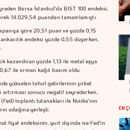
seyreden Borsa İstanbul'da BIST 100 endeksi,
erek 14.029,54 puandan tamamlamıştı.
kapanışa göre 20,51 puan ve yüzde 0,15
Bankacılık endeksi yüzde 0,55 düşerken,
.
ok kazandıran yüzde 1,13 ile metal eşya
0,67 ile orman kağıt basım oldu.
e yükselen tahvil getirilerinin şirket
ı artırması sonucu negatif seyrederken,
d) toplantı tutanakları ile Nvidia'nın
EN Ç
rın odağına yerleşti.
ut fiyat endeksinin, yurt dışında ise Fed'in